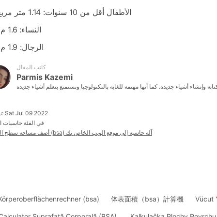
الأطفال أقل من 10 سنوات: 1.14 متر مربع
النساء: 1.6 م²
الرجال: 1.9 م²
كاتب المقال
Parmis Kazemi
نشرت: Sat Jul 09 2022
في الفئة حاسبات ا
أضف مساحة سطح الجسم (bsa) آلة حاسبة إلى موقع الويب الخاص بك
Körperoberflächenrechner (bsa).
体表面積（bsa）計算機
Vücut 
Calculator Suprafață Corporală (BSA).
Kalkulačka Plochy Povrchu 