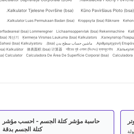
Kalkulator Tjelesne Površine (bsa).
Kūno Paviršiaus Ploto (bsa)
Kalkulator Luas Permukaan Badan (bsa).
Kroppsyta (bsa) Räknare
Kehon 
erfladeareal (bsa) Lommeregner
Lichaamsoppervlak (bsa) Rekenmachine
Kal
bsa) 계산기
Ķermeņa Virsmas Laukuma (bsa) Kalkulators
Калкулатор Површи
Αριθμομηχανή Επιφάνε
ماشین حساب سطح بدن (bsa).
Sahəsi (bsa) Kalkulyatoru
bsa) Kalkulátor
体表面积 (bsa) 计算器
শরীরের পৃষ্ঠ এলাকা (বিএসএ) ক্যালকুলেটর
Калькулят
a) Calculator
Calculadora De Área De Superfície Corporal (bsa)
Calculadora 
حاسبة مؤشر كتلة الجسم - احسب مؤشر
كتلة الجسم بدقة
مية (TDEE) بسهولة