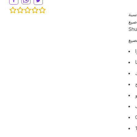
لأكثر
و Takahira و