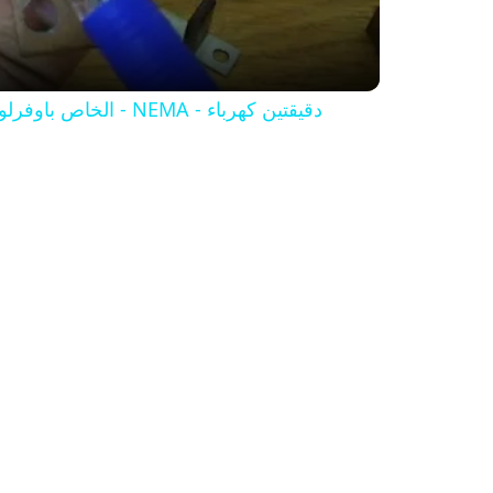
اسهل طريقه لمعرفة تيار ال - Heat element - الخاص باوفرلود كنتاكتور - NEMA - دقيقتين كهرباء