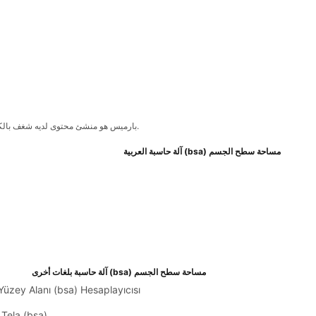
بارميس هو منشئ محتوى لديه شغف بالكتابة وإنشاء أشياء جديدة. كما أنها مهتمة للغاية بالتكنولوجيا وتستمتع بتعلم أشياء جديدة.
مساحة سطح الجسم (bsa) آلة حاسبة العربية
مساحة سطح الجسم (bsa) آلة حاسبة بلغات أخرى
Yüzey Alanı (bsa) Hesaplayıcısı
Tela (bsa).