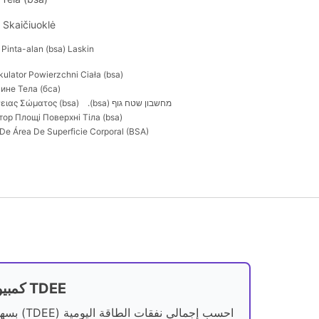
 Skaičiuoklė
Pinta-alan (bsa) Laskin
kulator Powierzchni Ciała (bsa)
не Тела (бса).
מחשבון שטח גוף (bsa).
ιας Σώματος (bsa).
ор Площі Поверхні Тіла (bsa).
De Área De Superficie Corporal (BSA)
كمبيوتر TDEE
احسب إجمالي نفقات الطاقة اليو