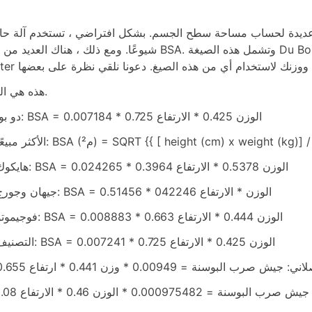
ساب مساحة سطح الجسم. بشكل افتراضي ، تستخدم آلة حاسبة BSA الخاصة بنا Du Bois باعتباره النموذج ا
شيوعًا. ومع ذلك ، هناك العديد من صيغ BSA. وتشمل هذه الصيغة Du Bois و Haycock و Gehan و George و Boyd 
هذه هي الصيغ.
دو بوا: BSA = 0.007184 * الوزن 0.425 * الارتفاع 0.725
ا: BSA (م²) = SQRT {{ [ height (cm) x weight (kg)] / 3600 }}
هايكوك: BSA = 0.024265 * الوزن 0.5378 * الارتفاع 0.3964
جيهان وجورج: BSA = 0.51456 * الوزن * الارتفاع 042246
فوجيموتو: BSA = 0.008883 * الوزن 0.444 * الارتفاع 0.663
التصنيف: BSA = 0.007241 * الوزن 0.425 * الارتفاع 0.725
ش صرب البوسنة = 0.00949 * وزن 0.441 * ارتفاع 0.655
ة = 0.000975482 * الوزن 0.46 * الارتفاع 1.08