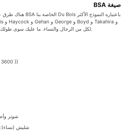
صيغة BSA
هناك طرق عديدة لح
Shuter لكل من الرجال والنساء. ما عليك سوى طولك ووزنك لاستخدام أي من هذه الصيغ. دعونا نلقي نظرة على بعضها.
الأكثر مبيعً
شوتر وأصلاني: جي
شليش (نساء): جيش صرب البوسن