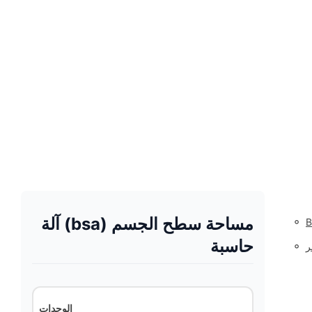
مساحة سطح الجسم (bsa) آلة
◦
حاسبة
◦
ر
الوحدات