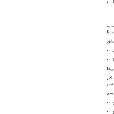
طح جسمك. لحل المعادلة ، ستحتاج فقط إلى طولك ووزنك. بمجرد إدخال هذه القيم ،
مكن