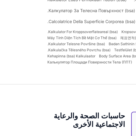
Калкулатор За Телесна Повърхност (bsa).
Calcolatrice Della Superficie Corporea (bsa).
Kalkulator For Kroppsoverflateareal (bsa).
Kropsov
Máy Tính Diện Tích Bề Mặt Cơ Thể (bsa)
체표면적(
Kalkulator Telesne Površine (bsa).
Bədən Səthinin 
Kalkulačka Tělesného Povrchu (bsa).
Testfelület (
Kehapinna (bsa) Kalkulaator
Body Surface Area (bs
Калькулятор Площади Поверхности Тела (ППТ)
حاسبات الصحة والرعاية
الاجتماعية الأخرى