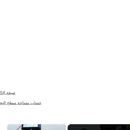
صيغة BSA
حساب مساحة سطح البح
×