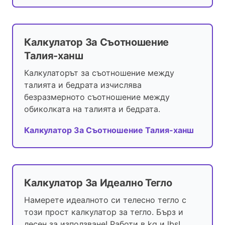
Калкулатор За Съотношение
Талия-ханш
Калкулаторът за съотношение между
талията и бедрата изчислява
безразмерното съотношение между
обиколката на талията и бедрата.
Калкулатор За Съотношение Талия-ханш
Калкулатор За Идеално Тегло
Намерете идеалното си телесно тегло с
този прост калкулатор за тегло. Бърз и
лесен за използване! Работи в kg и lbs!