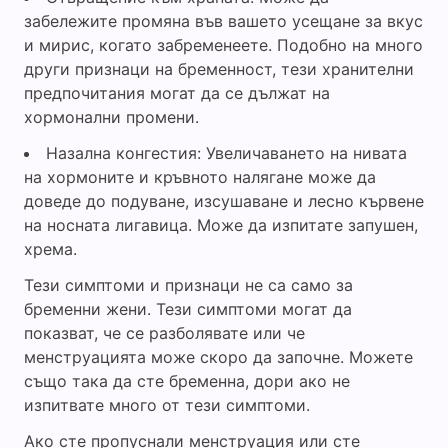
забележите промяна във вашето усещане за вкус
и мирис, когато забременеете. Подобно на много
други признаци на бременност, тези хранителни
предпочитания могат да се дължат на
хормонални промени.
Назална конгестия: Увеличаването на нивата
на хормоните и кръвното налягане може да
доведе до подуване, изсушаване и лесно кървене
на носната лигавица. Може да изпитате запушен,
хрема.
Тези симптоми и признаци не са само за
бременни жени. Тези симптоми могат да
показват, че се разболявате или че
менструацията може скоро да започне. Можете
също така да сте бременна, дори ако не
изпитвате много от тези симптоми.
Ако сте пропуснали менструация или сте