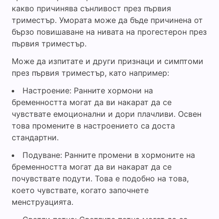
какво причинява сънливост през първия
триместър. Умората може да бъде причинена от
бързо повишаване на нивата на прогестерон през
първия триместър.
Може да изпитате и други признаци и симптоми
през първия триместър, като например:
Настроение: Ранните хормони на
бременността могат да ви накарат да се
чувствате емоционални и дори плачливи. Освен
това промените в настроението са доста
стандартни.
Подуване: Ранните промени в хормоните на
бременността могат да ви накарат да се
почувствате подути. Това е подобно на това,
което чувствате, когато започнете
менструацията.