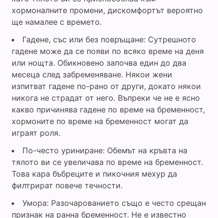
хормоналните промени, дискомфортът вероятно
ще намалее с времето.
Гадене, със или без повръщане: Сутрешното
гадене може да се появи по всяко време на деня
или нощта. Обикновено започва един до два
месеца след забременяване. Някои жени
изпитват гадене по-рано от други, докато някои
никога не страдат от него. Въпреки че не е ясно
какво причинява гадене по време на бременност,
хормоните по време на бременност могат да
играят роля.
По-често уриниране: Обемът на кръвта на
тялото ви се увеличава по време на бременност.
Това кара бъбреците и пикочния мехур да
филтрират повече течности.
Умора: Разочарованието също е често срещан
признак на ранна бременност. Не е известно