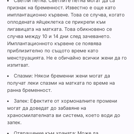
Светли петна: Светлите петна могат да са
признак на бременност. Известно е още като
имплантационно кървене. Това се случва, когато
оплодената яйцеклетка се прикрепи към
лигавицата на матката. Това обикновено се
случва между 10 и 14 дни след зачеването.
Имплантационното кървене се появява
приблизително по същото време като
менструацията. Не е обичайно всички жени да го
изпитват.
Спазми: Някои бременни жени могат да
получат леки спазми на матката по време на
ранна бременност.
Запек: Ефектите от хормоналните промени
могат да доведат до забавяне на
храносмилателната ви система, което води до
запек.
Отвращение към храната: Може да