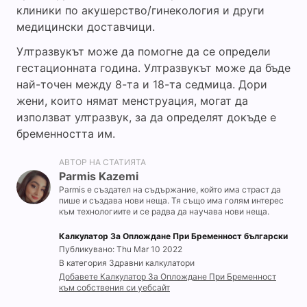
клиники по акушерство/гинекология и други
медицински доставчици.
Ултразвукът може да помогне да се определи
гестационната година. Ултразвукът може да бъде
най-точен между 8-та и 18-та седмица. Дори
жени, които нямат менструация, могат да
използват ултразвук, за да определят докъде е
бременността им.
АВТОР НА СТАТИЯТА
Parmis Kazemi
Parmis е създател на съдържание, който има страст да
пише и създава нови неща. Тя също има голям интерес
към технологиите и се радва да научава нови неща.
Калкулатор За Оплождане При Бременност български
Публикувано: Thu Mar 10 2022
В категория Здравни калкулатори
Добавете Калкулатор За Оплождане При Бременност
към собствения си уебсайт