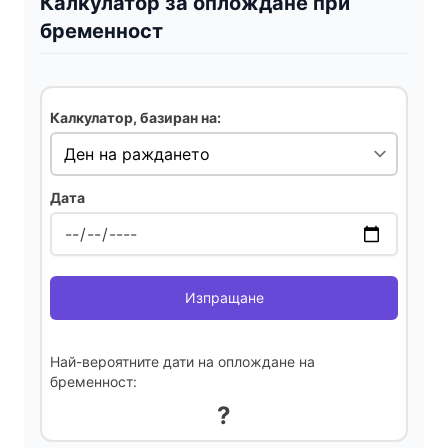
V
Калкулатор за оплождане при
бременност
i
d
Калкулатор, базиран на:
e
Дата
o
Изпращане
Най-вероятните дати на оплождане на
бременност:
?