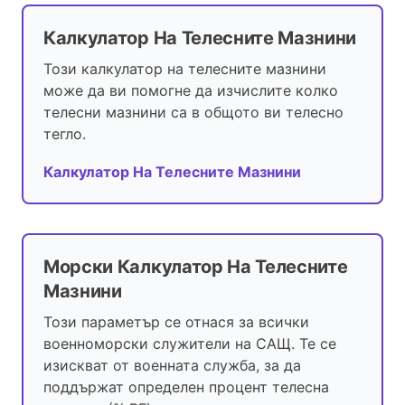
Калкулатор На Телесните Мазнини
Този калкулатор на телесните мазнини
може да ви помогне да изчислите колко
телесни мазнини са в общото ви телесно
тегло.
Калкулатор На Телесните Мазнини
Морски Калкулатор На Телесните
Мазнини
Този параметър се отнася за всички
военноморски служители на САЩ. Те се
изискват от военната служба, за да
поддържат определен процент телесна