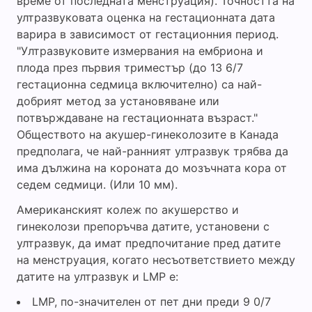
време от последната менструация). Точността на
ултразвуковата оценка на гестационната дата
варира в зависимост от гестационния период.
"Ултразвуковите измервания на ембриона и
плода през първия триместър (до 13 6/7
гестационна седмица включително) са най-
добрият метод за установяване или
потвърждаване на гестационната възраст."
Обществото на акушер-гинеколозите в Канада
предполага, че най-ранният ултразвук трябва да
има дължина на короната до мозъчната кора от
седем седмици. (Или 10 мм).
Американският колеж по акушерство и
гинеколози препоръчва датите, установени с
ултразвук, да имат предпочитание пред датите
на менструация, когато несъответствието между
датите на ултразвук и LMP е:
LMP, по-значителен от пет дни преди 9 0/7