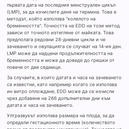
първата дата на последния менструален цикъл
(LMP), за да изчислите деня на термина. Това е
методът, който използва "колелото на
бременността". Точността на EDD на този метод
зависи от точното изтегляне от майката. Това
предполага редовни 28-дневни цикли и че
зачеването и овулацията се случват на 14-ия ден.
LMP може да надцени продължителността на
бременността и може да доведе до грешки от
повече от две седмици.
За случаите, в които датата и часа на зачеването
са известни, като например когато се използва
ин витро оплождане, EDD може да се изчисли
чрез добавяне на 266 допълнителни дни към
датата и часа на зачеването.
Ултразвукът използва размера на плода, за да
определи гестационното време (количеството