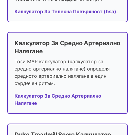
Калкулатор За Телесна Повърхност (bsa).
Калкулатор За Средно Артериално
Налягане
Този MAP калкулатор (калкулатор за
средно артериално налягане) определя
средното артериално налягане в един
сърдечен ритъм.
Калкулатор За Средно Артериално
Налягане
Duke Treadmill Score Калкулатор