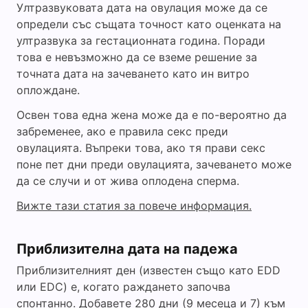
Ултразвуковата дата на овулация може да се
определи със същата точност като оценката на
ултразвука за гестационната година. Поради
това е невъзможно да се вземе решение за
точната дата на зачеването като ин витро
оплождане.
Освен това една жена може да е по-вероятно да
забременее, ако е правила секс преди
овулацията. Въпреки това, ако тя прави секс
поне пет дни преди овулацията, зачеването може
да се случи и от жива оплодена сперма.
Вижте тази статия за повече информация.
Приблизителна дата на падежа
Приблизителният ден (известен също като EDD
или EDC) е, когато раждането започва
спонтанно. Добавете 280 дни (9 месеца и 7) към