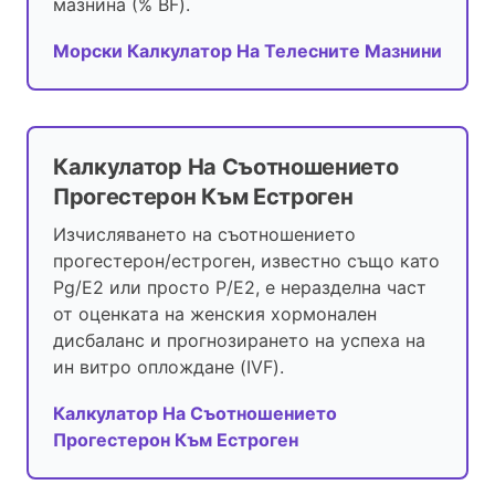
мазнина (% BF).
Морски Калкулатор На Телесните Мазнини
Калкулатор На Съотношението
Прогестерон Към Естроген
Изчисляването на съотношението
прогестерон/естроген, известно също като
Pg/E2 или просто P/E2, е неразделна част
от оценката на женския хормонален
дисбаланс и прогнозирането на успеха на
ин витро оплождане (IVF).
Калкулатор На Съотношението
Прогестерон Към Естроген