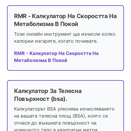
RMR - Калкулатор На Скоростта На
Метаболизма В Покой
Този онлайн инструмент ще изчисли колко
калории изгаряте, когато почивате.
RMR - Калкулатор На Скоростта На
Метаболизма В Покой
Калкулатор За Телесна
Повърхност (bsa).
Калкулаторът BSA улеснява изчисляването
на вашата телесна площ (BSA), която се
отнася до външната повърхност на
човешкото тяло в квадратни метри.