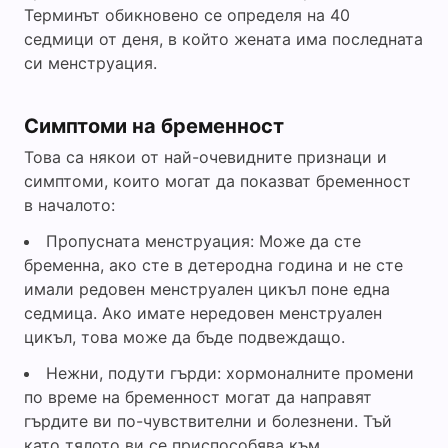
Терминът обикновено се определя на 40
седмици от деня, в който жената има последната
си менструация.
Симптоми на бременност
Това са някои от най-очевидните признаци и
симптоми, които могат да показват бременност
в началото:
Пропусната менструация: Може да сте
бременна, ако сте в детеродна година и не сте
имали редовен менструален цикъл поне една
седмица. Ако имате нередовен менструален
цикъл, това може да бъде подвеждащо.
Нежни, подути гърди: хормоналните промени
по време на бременност могат да направят
гърдите ви по-чувствителни и болезнени. Тъй
като тялото ви се приспособява към