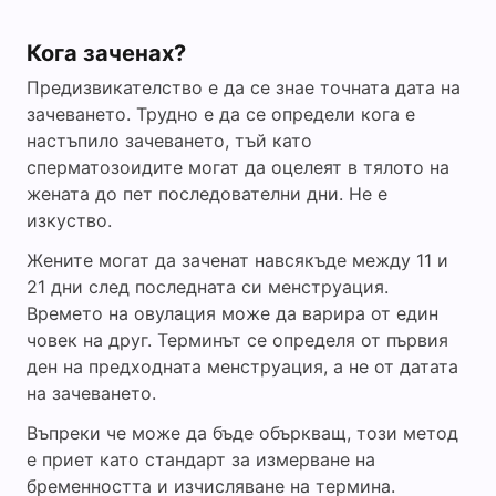
Кога заченах?
Предизвикателство е да се знае точната дата на
зачеването. Трудно е да се определи кога е
настъпило зачеването, тъй като
сперматозоидите могат да оцелеят в тялото на
жената до пет последователни дни. Не е
изкуство.
Жените могат да заченат навсякъде между 11 и
21 дни след последната си менструация.
Времето на овулация може да варира от един
човек на друг. Терминът се определя от първия
ден на предходната менструация, а не от датата
на зачеването.
Въпреки че може да бъде объркващ, този метод
е приет като стандарт за измерване на
бременността и изчисляване на термина.