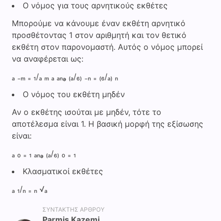
Ο νόμος για τους αρνητικούς εκθέτες
Μπορούμε να κάνουμε έναν εκθέτη αρνητικό
προσθέτοντας 1 στον αριθμητή και τον θετικό
εκθέτη στον παρονομαστή. Αυτός ο νόμος μπορεί
να αναφέρεται ως:
ₐ ₋ₘ ₌ ₁/ₐ ₘ ₐ ₐₙₔ ₍ₐ/₆₎ ₋ₙ ₌ ₍₆/ₐ₎ ₙ
Ο νόμος του εκθέτη μηδέν
Αν ο εκθέτης ισούται με μηδέν, τότε το
αποτέλεσμα είναι 1. Η βασική μορφή της εξίσωσης
είναι:
ₐ ₀ ₌ ₁ ₐₙₔ ₍ₐ/₆₎ ₀ ₌ ₁
Κλασματικοί εκθέτες
ₐ ₁/ₙ ₌ ₙ √ₐ
ΣΥΝΤΆΚΤΗΣ ΆΡΘΡΟΥ
Parmis Kazemi