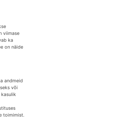
kse
on viimase
svab ka
see on näide
ida andmeid
seks või
 kasulik
stituses
e toimimist.