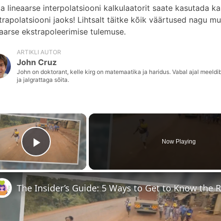
a lineaarse interpolatsiooni kalkulaatorit saate kasutada ka
trapolatsiooni jaoks! Lihtsalt täitke kõik väärtused nagu mu
eaarse ekstrapoleerimise tulemuse.
ARTIKLI AUTOR
John Cruz
John on doktorant, kelle kirg on matemaatika ja haridus. Vabal ajal meeldi
ja jalgrattaga sõita.
×
Now Playing
Play Video