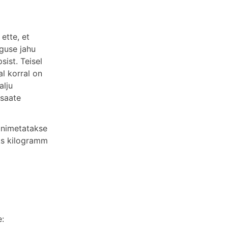
 ette, et
oguse jahu
ist. Teisel
l korral on
alju
 saate
, nimetatakse
üks kilogramm
e: