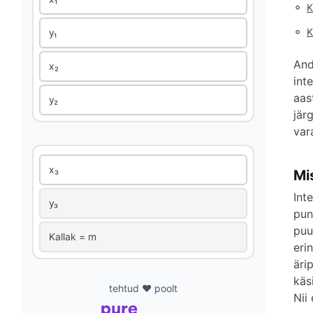
◦
K
◦
K
y₁
And
x₂
int
aas
y₂
jär
var
x₃
Mi
Int
y₃
pun
puu
Kallak = m
eri
äri
käs
tehtud ❤️ poolt
Nii