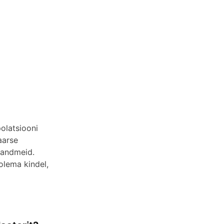
polatsiooni
aarse
eandmeid.
olema kindel,