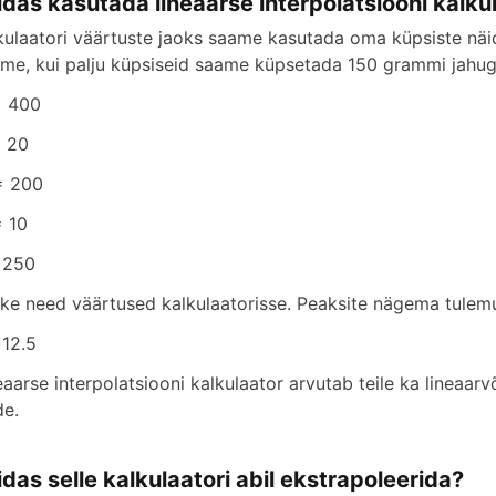
idas kasutada lineaarse interpolatsiooni kalkul
kulaatori väärtuste jaoks saame kasutada oma küpsiste näide
ime, kui palju küpsiseid saame küpsetada 150 grammi jahu
= 400
= 20
= 200
= 10
 250
tke need väärtused kalkulaatorisse. Peaksite nägema tulemu
 12.5
eaarse interpolatsiooni kalkulaator arvutab teile ka lineaarv
de.
idas selle kalkulaatori abil ekstrapoleerida?