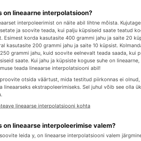
s on lineaarne interpolatsioon?
eaarset interpoleerimist on näite abil lihtne mõista. Kujutage
setate ja soovite teada, kui palju küpsiseid saate teatud k
t. Esimest korda kasutasite 400 grammi jahu ja saite 20 küps
ral kasutasite 200 grammi jahu ja saite 10 küpsist. Kolmanda
l 250 grammi jahu, kuid soovite eelnevalt teada saada, kui p
siseid saate. Kui jahu ja küpsiste koguse suhe on lineaarne,
emuse teada lineaarse interpolatsiooni abil!
 proovite otsida väärtust, mida testitud piirkonnas ei olnud
a lineaarseks ekstrapoleerimiseks. Sel juhul võib see olla 
.
ateave lineaarse interpolatsiooni kohta
s on lineaarse interpoleerimise valem?
 soovite leida y, on lineaarse interpolatsiooni valem järgmin