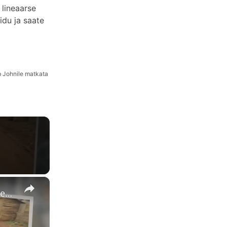
 lineaarse
idu ja saate
b Johnile matkata
×
The Insider’s Guide: 5 Ways to Get to Know the Real Uganda