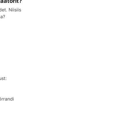
aatorit?
t. Niisiis
ga?
st:
õrrandi