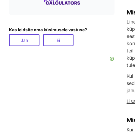
Mi
Lin
küp
Kas leidsite oma küsimusele vastuse?
ees
Jah
Ei
kor
tei
küp
tul
Kui
sed
jahu
Lis
Mi
Kui