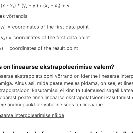
(x - x₁) * (y₂ - y₁) / (x₂ - x₁) + y₁
les võrrandis:
, y₁) = coordinates of the first data point
, y₂) = coordinates of the first data point
 y) = coordinates of the result point
s on lineaarse ekstrapoleerimise valem?
eaarse ekstrapolatsiooni võrrand on identne lineaarse inter
emiga. Ainus asi, mida peate meeles pidama, on see, et line
trapolatsiooni kasutamisel ei kinnita tulemused sageli kats
lepärast peate enne lineaarse ekstrapolatsiooni kasutamist 
teie andmepunktide vaheline seos on lineaarne.
eaarse interpoleerimise näide