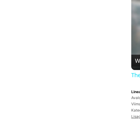
W
The
Line
Aval
Viim
Kate
Lisa