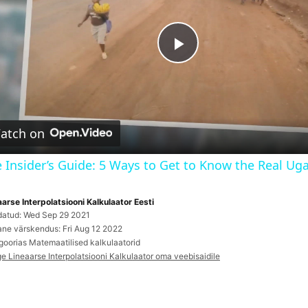
P
l
atch on
a
 Insider’s Guide: 5 Ways to Get to Know the Real Ug
y
aarse Interpolatsiooni Kalkulaator Eesti
datud: Wed Sep 29 2021
V
ane värskendus: Fri Aug 12 2022
goorias Matemaatilised kalkulaatorid
ge Lineaarse Interpolatsiooni Kalkulaator oma veebisaidile
i