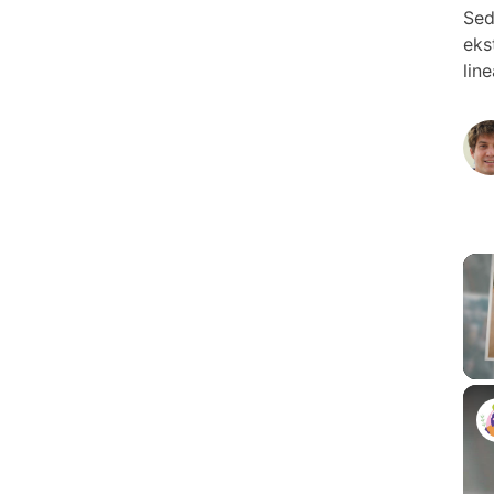
Sed
eks
lin