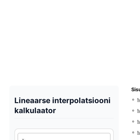
Sis
Lineaarse interpolatsiooni
◦
M
kalkulaator
◦
M
◦
M
◦
M
x₁