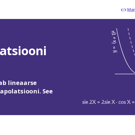
Man
atsiooni
ab lineaarse
rapolatsiooni. See