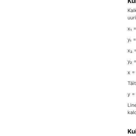
Ku
Kal
uur
x₁ 
y₁ 
x₂ 
y₂ 
x =
Täi
y =
Lin
kal
Ku