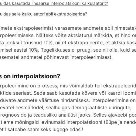
uidas kasutada lineaarse interpolatsiooni kalkulaatorit?
uidas selle kalkulaatori abil ekstrapoleerida?
mete ekstrapoleerimist varasemate andmete abil nimetata
erpoleerimiseks. Näiteks võite aktsiaturul märkida, et hind 
ta jooksul tõusnud 10%, nii et ekstrapoleerite, et aktsia ka
gmisel aastal 10%. Tegelikkuses ei pruugi see nii olla, kuid 
asematel andmetel põhinevast interpoleerimisest.
s on interpolatsioon?
erpoleerimine on protsess, mis võimaldab teil ekstrapoleer
ktide seeriast. Seda saab kasutada kõvera või kaardi loomi
duvate andmete väärtuse hindamiseks. Interpoleerimine on
nevatel eesmärkidel, sealhulgas demograafiliste uuringute,
prognooside ja teadusliku analüüsi jaoks. Selles ajaveebi po
itleme mõningaid levinumaid interpolatsiooni tüüpe ja nend
 et lisateabe saamiseks lugege edasi!