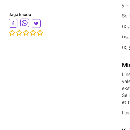
y = 
Jaga kaudu
Sel
(x₁
(x₂
(x,
Mi
Lin
val
eks
Sel
et 
Lin