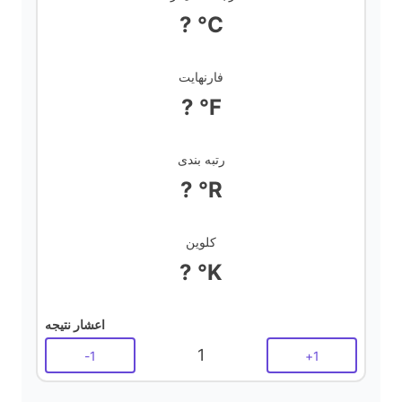
d
? °C
e
فارنهایت
? °F
o
رتبه بندی
? °R
کلوین
? °K
اعشار نتیجه
1
-
1
+
1