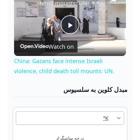
China: Gazans face intense Israeli violence, child death toll mounts: UN.
P
Watch on
l
China: Gazans face intense Israeli
a
violence, child death toll mounts: UN.
y
مبدل کلوین به سلسیوس
V
i
درجه سانتیگراد