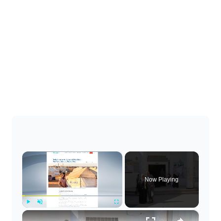
×
Now Playing
×
Play
Unmute
Fullscreen