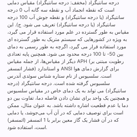
درجه سانتیگراد (مخفف: درجه سانتیگراد) مقیاس دمایی
است که نقطه انجماد آب و نقطه سه گانه آب 0 درجه
سانتیگراد (یا درجه سانتیگراد) و نقطه جوش آب 100 درجه
سانتیگراد (یا درجه سانتیگراد) تعریف می شود. ج). این
مقیاس به طور گسترده در علم مورد استفاده قرار می گیرد،
به ویژه در کشورهایی که سیستم متریک به طور گسترده ای
مورد استفاده قرار می گیرد، اگرچه به طور رسمی به دمای
بین 50- تا 100 درجه محدود می شود. همچنین پایه تعدادی
دیگر از مقیاس‌ها، از جمله مقیاس APH (رطوبت مبتنی بر
فشار اتمسفر) و استاندارد ANSI برای گزارش دمای هوا
است. سلسیوس از نام ستاره شناس سوئدی آندرس
سلسیوس گرفته شده است. درجه سانتیگراد (درجه
سانتیگراد) می تواند به یک دمای خاص در مقیاس سلسیوس
و همچنین یک واحد برای نشان دادن فاصله دما، تفاوت بین دو
دما یا عدم قطعیت اشاره داشته باشد. به عنوان مثال، ممکن
است برای توصیف دمایی که در آن آب می‌جوشد، یا دمایی
که در آن فشار یک گاز معین برابر با 1 اتمسفر (اتمسفر)
است، استفاده شود.