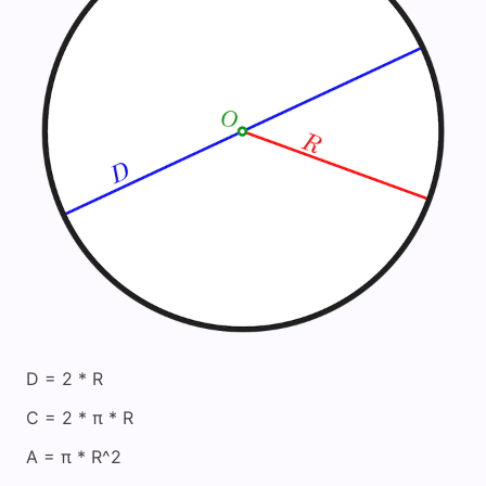
D = 2 * R
C = 2 * π * R
A = π * R^2