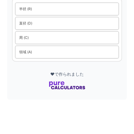
d
半径 (R)
e
直径 (D)
周 (C)
o
領域 (A)
❤️で作られました