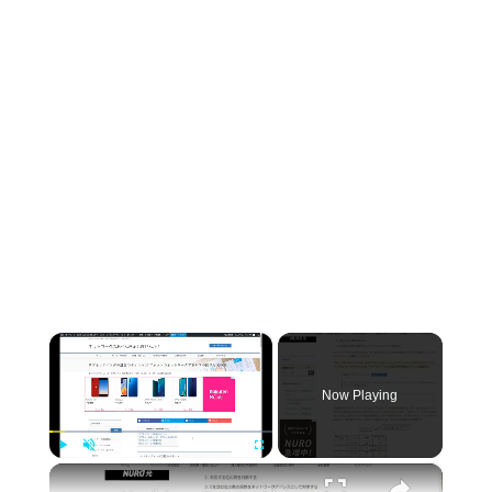
×
Now Playing
×
Play
Unmute
Fullscreen