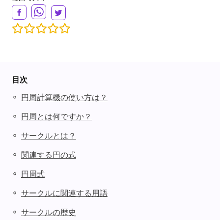
目次
◦
円周計算機の使い方は？
◦
円周とは何ですか？
◦
サークルとは？
◦
関連する円の式
◦
円周式
◦
サークルに関連する用語
◦
サークルの歴史