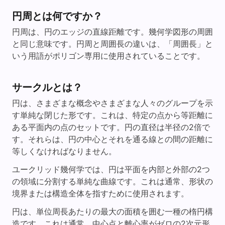
円周とは何ですか？
円周は、円のエッジの直線距離です。幾何学図形の周囲
と同じ意味です。円周と周囲長の違いは、「周囲長」と
いう用語がポリゴン専用に使用されていることです。
サークルとは？
円は、さまざまな概念やさまざまな人々のグループを示
す単純な閉じた形です。これは、特定の点から等距離に
ある平面内の点のセットです。円の直径は半径の2倍で
す。それらは、円の中心とそれを通る線との間の距離に
等しくなければなりません。
ユークリッド幾何学では、円は平面を内部と外部の2つ
の領域に分割する単純な曲線です。これは通常、形状の
境界または構造全体を指すために使用されます。
円は、単位周長あたりの最大の面積を囲む一種の楕円構
造です。これは通常、中心点と離心率がゼロの2次元形