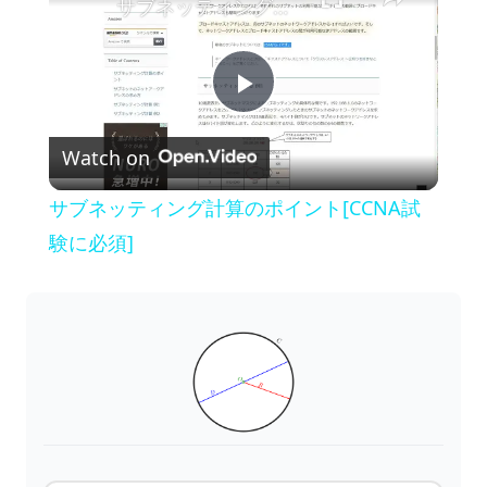
サブネッティング計算のポイント[CCNA試験に必須]
P
Watch on
l
サブネッティング計算のポイント[CCNA試
a
験に必須]
y
V
i