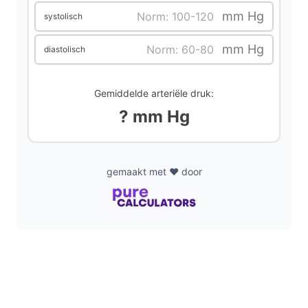
i
mm Hg
systolisch
mm Hg
diastolisch
d
e
Gemiddelde arteriële druk:
? mm Hg
o
gemaakt met ❤️ door