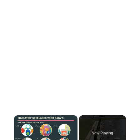
×
Now Playing