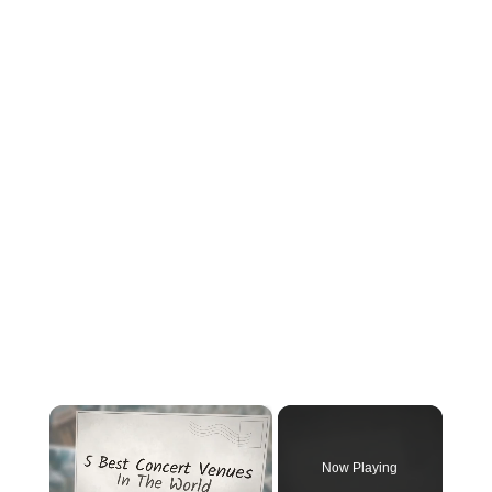
×
Now Playing