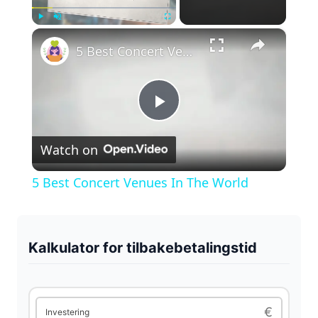
×
Play
Unmute
Fullscreen
5 Best Concert Venues In The World
P
Watch on
l
5 Best Concert Venues In The World
a
y
Kalkulator for tilbakebetalingstid
V
€
Investering