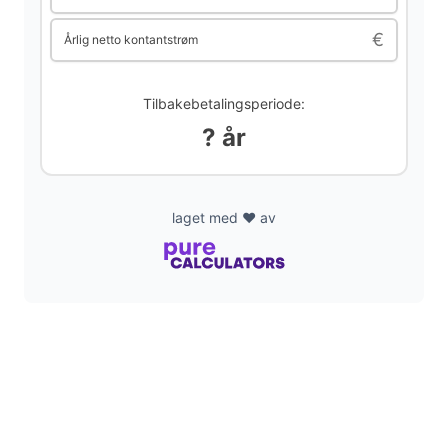
i
€
Årlig netto kontantstrøm
d
Tilbakebetalingsperiode:
? år
e
o
laget med ❤️ av