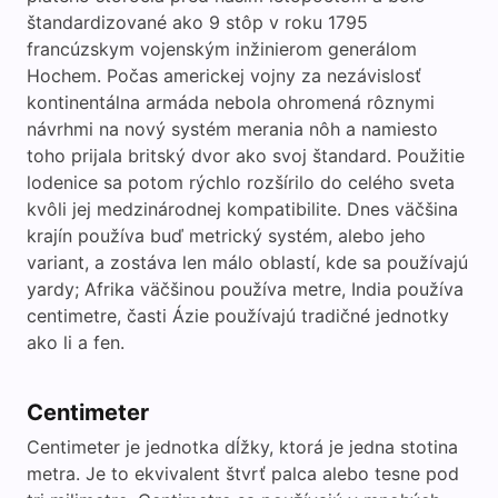
štandardizované ako 9 stôp v roku 1795
francúzskym vojenským inžinierom generálom
Hochem. Počas americkej vojny za nezávislosť
kontinentálna armáda nebola ohromená rôznymi
návrhmi na nový systém merania nôh a namiesto
toho prijala britský dvor ako svoj štandard. Použitie
lodenice sa potom rýchlo rozšírilo do celého sveta
kvôli jej medzinárodnej kompatibilite. Dnes väčšina
krajín používa buď metrický systém, alebo jeho
variant, a zostáva len málo oblastí, kde sa používajú
yardy; Afrika väčšinou používa metre, India používa
centimetre, časti Ázie používajú tradičné jednotky
ako li a fen.
Centimeter
Centimeter je jednotka dĺžky, ktorá je jedna stotina
metra. Je to ekvivalent štvrť palca alebo tesne pod