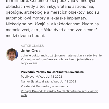
tri milimetre. Centimetre sa používajú v mnohých
oblastiach vedy a techniky, vrátane astronómie,
geológie, archeológie a meracích objektov, ako sú
automobilové motory a lekárske implantáty.
Niekedy sa používajú aj v každodennom živote na
meranie vecí, ako je šírka dverí alebo vzdialenosť
medzi dvoma bodmi.
AUTOR ČLÁNKU
John Cruz
John je doktorand so záujmom o matematiku a vzdelávanie.
Vo svojom voľnom čase sa John rád venuje turistike a
bicyklovaniu.
Prevodník Yardov Na Centimetre Slovenčina
Publikovaný: Wed Jul 13 2022
Najnovšia aktualizácia: Wed Jul 13 2022
V kategórii Konvertory a konverzia
Pridajte Prevodník Yardov Na Centimetre na svoj vlastný
web