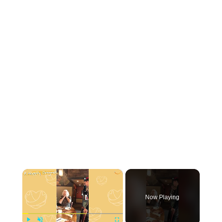
×
Now Playing