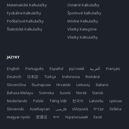
Matematické Kalkulačky
Ostatné Kalkulačky
Fyzikálne Kalkulačky
Športové Kalkulačky
Počítačové Kalkulačky
Módne Kalkulačky
Štatistické Kalkulačky
Všetky Kategórie
Všetky Kalkulačky
JAZYKY
English
Português
Español
русский
العربية
Français
Deutsch
日本語
Türkçe
Indonesia
Română
Slovenčina
български
Hrvatski
Lietuvių
Italiano
Bahasa Melayu
Svenska
Suomi
Norsk
Dansk
Nederlands
Polski
Tiếng Việt
한국어
Latviešu
српски
Slovenski
Azərbaycan
فارسی
ελληνικά
čeština
magyar nyelv
普通话
বাংলা
Yкраїнський
Eesti