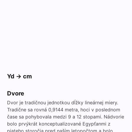
Yd -> cm
Dvore
Dvor je tradičnou jednotkou dĺžky lineárnej miery.
Tradične sa rovná 0,9144 metra, hoci v poslednom
čase sa pohybovala medzi 9 a 12 stopami. Nádvorie
bolo prvýkrát konceptualizované Egypťanmi z
piateho storočia pred naším letopočtom a bolo