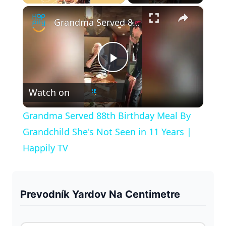
×
Play
Unmute
Fullscreen
Grandma Served 88th Birthday Meal By Grandchild She's Not Seen in 11 Years | Happily TV
P
Watch on
l
Grandma Served 88th Birthday Meal By
a
Grandchild She's Not Seen in 11 Years |
Happily TV
y
V
Prevodník Yardov Na Centimetre
i