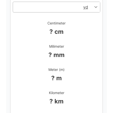
d
Centimeter
e
? cm
o
Milimeter
? mm
Meter (m)
? m
Kilometer
? km