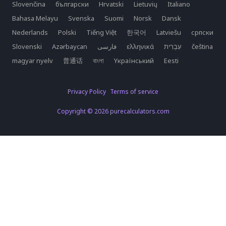
Slovenčina
български
Hrvatski
Lietuvių
Italiano
Bahasa Melayu
Svenska
Suomi
Norsk
Dansk
Nederlands
Polski
Tiếng Việt
한국어
Latviešu
српски
Slovenski
Azərbaycan
فارسی
ελληνικά
čeština
magyar nyelv
普通话
বাংলা
Yкраїнський
Eesti
Privacy Policy
Terms of service
Copyright © 2026 purecalculators.com