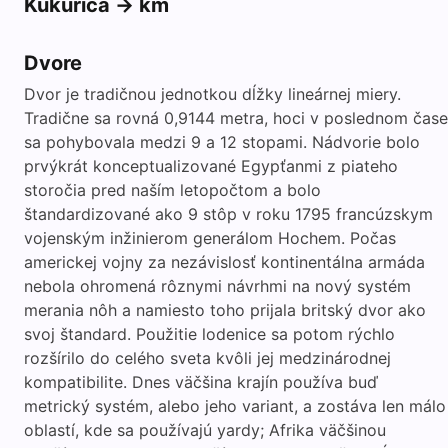
Kukurica -> km
Dvore
Dvor je tradičnou jednotkou dĺžky lineárnej miery.
Tradične sa rovná 0,9144 metra, hoci v poslednom čase
sa pohybovala medzi 9 a 12 stopami. Nádvorie bolo
prvýkrát konceptualizované Egypťanmi z piateho
storočia pred naším letopočtom a bolo
štandardizované ako 9 stôp v roku 1795 francúzskym
vojenským inžinierom generálom Hochem. Počas
americkej vojny za nezávislosť kontinentálna armáda
nebola ohromená rôznymi návrhmi na nový systém
merania nôh a namiesto toho prijala britský dvor ako
svoj štandard. Použitie lodenice sa potom rýchlo
rozšírilo do celého sveta kvôli jej medzinárodnej
kompatibilite. Dnes väčšina krajín používa buď
metrický systém, alebo jeho variant, a zostáva len málo
oblastí, kde sa používajú yardy; Afrika väčšinou