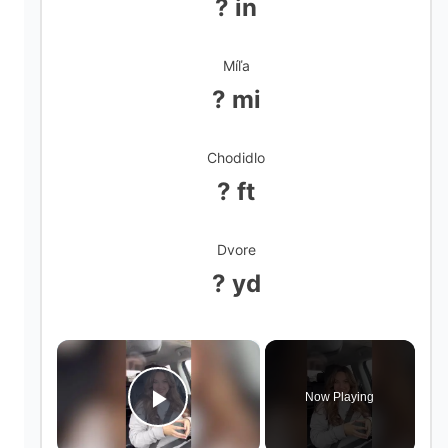
? in
Míľa
? mi
Chodidlo
? ft
Dvore
? yd
×
Now Playing
Play Video