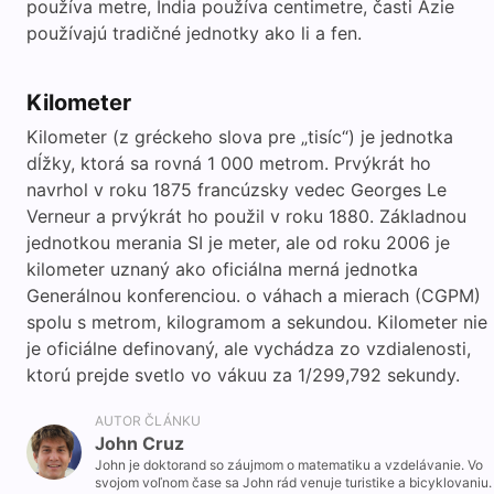
používa metre, India používa centimetre, časti Ázie
používajú tradičné jednotky ako li a fen.
Kilometer
Kilometer (z gréckeho slova pre „tisíc“) je jednotka
dĺžky, ktorá sa rovná 1 000 metrom. Prvýkrát ho
navrhol v roku 1875 francúzsky vedec Georges Le
Verneur a prvýkrát ho použil v roku 1880. Základnou
jednotkou merania SI je meter, ale od roku 2006 je
kilometer uznaný ako oficiálna merná jednotka
Generálnou konferenciou. o váhach a mierach (CGPM)
spolu s metrom, kilogramom a sekundou. Kilometer nie
je oficiálne definovaný, ale vychádza zo vzdialenosti,
ktorú prejde svetlo vo vákuu za 1/299,792 sekundy.
AUTOR ČLÁNKU
John Cruz
John je doktorand so záujmom o matematiku a vzdelávanie. Vo
svojom voľnom čase sa John rád venuje turistike a bicyklovaniu.