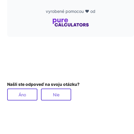
vyrobené pomocou ❤️ od
d
e
o
Našli ste odpoveď na svoju otázku?
Áno
Nie