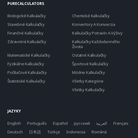
PURECALCULATORS
Biologické Kalkulačky
Chemické Kalkulačky
Stavebné Kalkulačky
Konvertory A Konverzia
Finančné Kalkulačky
Kalkulačky Potravín A Výživy
Zdravotné Kalkulačky
Kalkulačky Každodenného
Života
Matematické Kalkulačky
Ostatné Kalkulačky
Fyzikálne Kalkulačky
Športové Kalkulačky
Počítačové Kalkulačky
Módne Kalkulačky
Štatistické Kalkulačky
Všetky Kategórie
Všetky Kalkulačky
JAZYKY
English
Português
Español
русский
العربية
Français
Deutsch
日本語
Türkçe
Indonesia
Română