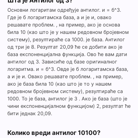
Шта је Антилог од 3?
Основни логаритам одређује антилог. и = б^3.
Где је б логаритамска база, а и је и, овако
решавате проблем. , на пример, ако је основа
била 10 (као што је у нашем редовном бројевном
систему), резултираће са 1000. је база. Антилог
од три је 8. Резултат 20,09 ће се добити ако је
база експоненцијална функција. Ово ће вам дати
антилог од 3. Зависиће од базе оригиналног
логаритма. и = б^3. Овде је б логаритамска база,
а и је и. Овако решавате проблем. , на пример,
ако је база била 10 (као што је то у нашем
редовном бројевном систему), резултираће са
1000. То је база, антилог је 3 . Ако је база (што је
чини експоненцијалном функцијом) 2, резултат ће
бити једнак 20,09.
Колико вреди антилог 10100?