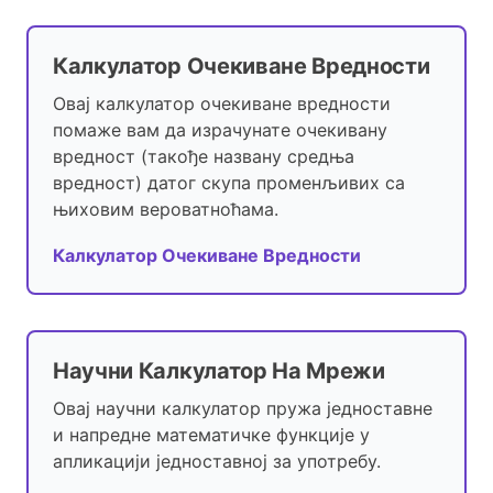
Калкулатор Очекиване Вредности
Овај калкулатор очекиване вредности
помаже вам да израчунате очекивану
вредност (такође названу средња
вредност) датог скупа променљивих са
њиховим вероватноћама.
Калкулатор Очекиване Вредности
Научни Калкулатор На Мрежи
Овај научни калкулатор пружа једноставне
и напредне математичке функције у
апликацији једноставној за употребу.