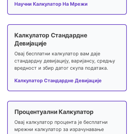
Научни Калкулатор На Мрежи
Калкулатор Стандардне
Девијације
Овај бесплатни калкулатор вам даје
стандардну девијацију, варијансу, средњу
вредност и збир датог скупа података.
Калкулатор Стандардне Девијације
Процентуални Калкулатор
Овај калкулатор процента је бесплатни
мрежни калкулатор за израчунавање