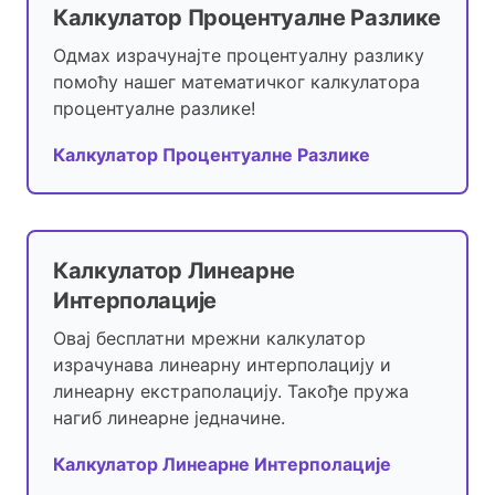
Калкулатор Процентуалне Разлике
Одмах израчунајте процентуалну разлику
помоћу нашег математичког калкулатора
процентуалне разлике!
Калкулатор Процентуалне Разлике
Калкулатор Линеарне
Интерполације
Овај бесплатни мрежни калкулатор
израчунава линеарну интерполацију и
линеарну екстраполацију. Такође пружа
нагиб линеарне једначине.
Калкулатор Линеарне Интерполације