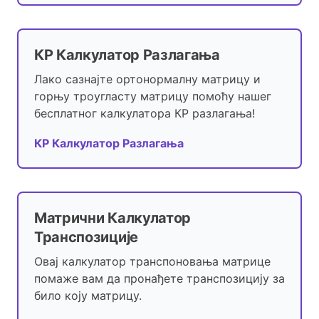
КР Калкулатор Разлагања
Лако сазнајте ортонормалну матрицу и
горњу троугласту матрицу помоћу нашег
бесплатног калкулатора КР разлагања!
КР Калкулатор Разлагања
Матрични Калкулатор
Транспозиције
Овај калкулатор транспоновања матрице
помаже вам да пронађете транспозицију за
било коју матрицу.