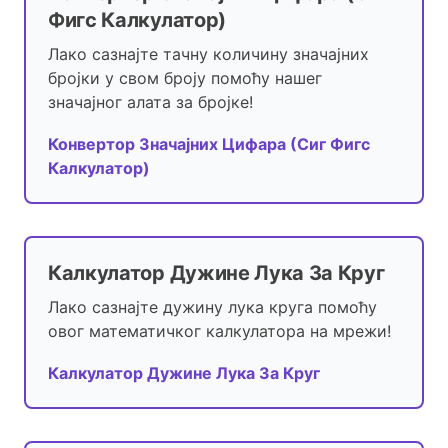
Фигс Калкулатор)
Лако сазнајте тачну количину значајних
бројки у свом броју помоћу нашег
значајног алата за бројке!
Конвертор Значајних Цифара (Сиг Фигс
Калкулатор)
Калкулатор Дужине Лука За Круг
Лако сазнајте дужину лука круга помоћу
овог математичког калкулатора на мрежи!
Калкулатор Дужине Лука За Круг