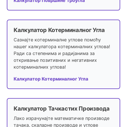
Калкулатор Површине Троугла
Калкулатор Котерминалног Угла
Сазнајте котерминалне углове помоћу
нашег калкулатора котерминалних углова!
Ради са степенима и радијанима за
откривање позитивних и негативних
котерминалних углова!
Калкулатор Котерминалног Угла
Калкулатор Тачкастих Производа
Лако израчунајте математичке производе
тачака, скаларне производе и углове