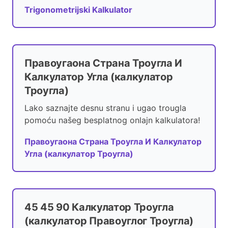
Trigonometrijski Kalkulator
Правоугаона Страна Троугла И
Калкулатор Угла (калкулатор
Троугла)
Lako saznajte desnu stranu i ugao trougla
pomoću našeg besplatnog onlajn kalkulatora!
Правоугаона Страна Троугла И Калкулатор
Угла (калкулатор Троугла)
45 45 90 Калкулатор Троугла
(калкулатор Правоуглог Троугла)