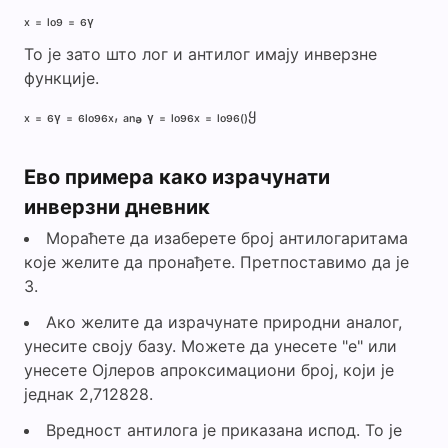
ₓ ₌ ₗₒ₉ ₌ ₆ᵧ
То је зато што лог и антилог имају инверзне
функције.
ₓ ₌ ₆ᵧ ₌ ₆ₗₒ₉₆ₓ, ₐₙₔ ᵧ ₌ ₗₒ₉₆ₓ ₌ ₗₒ₉₆₍₎ყ
Ево примера како израчунати
инверзни дневник
Мораћете да изаберете број антилогаритама
које желите да пронађете. Претпоставимо да је
3.
Ако желите да израчунате природни аналог,
унесите своју базу. Можете да унесете "е" или
унесете Ојлеров апроксимациони број, који је
једнак 2,712828.
Вредност антилога је приказана испод. То је