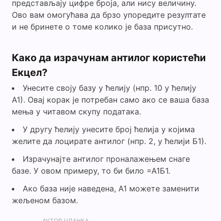
представљају цифре броја, али нису величину.
Ово вам омогућава да брзо упоредите резултате
и не бринете о томе колико је база присутно.
Како да израчунам антилог користећи
Екцел?
Унесите своју базу у ћелију (нпр. 10 у ћелију
А1). Овај корак је потребан само ако се ваша база
мења у читавом скупу података.
У другу ћелију унесите број ћелија у којима
желите да лоцирате антилог (нпр. 2, у ћелији Б1).
Израчунајте антилог проналажењем снаге
базе. У овом примеру, то би било =А1Б1.
Ако база није наведена, А1 можете заменити
жељеном базом.
АУТОР ЧЛАНКА