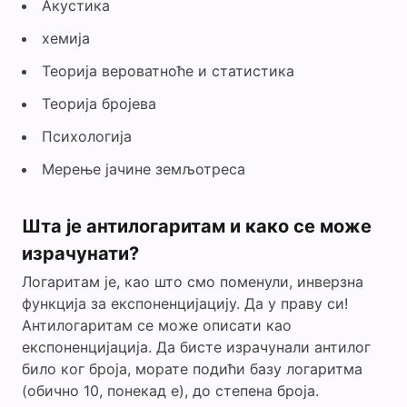
Акустика
хемија
Теорија вероватноће и статистика
Теорија бројева
Психологија
Мерење јачине земљотреса
Шта је антилогаритам и како се може
израчунати?
Логаритам је, као што смо поменули, инверзна
функција за експоненцијацију. Да у праву си!
Антилогаритам се може описати као
експоненцијација. Да бисте израчунали антилог
било ког броја, морате подићи базу логаритма
(обично 10, понекад е), до степена броја.