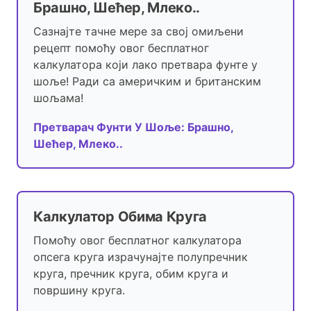
Брашно, Шећер, Млеко..
Сазнајте тачне мере за свој омиљени
рецепт помоћу овог бесплатног
калкулатора који лако претвара фунте у
шоље! Ради са америчким и британским
шољама!
Претварач Фунти У Шоље: Брашно,
Шећер, Млеко..
Калкулатор Обима Круга
Помоћу овог бесплатног калкулатора
опсега круга израчунајте полупречник
круга, пречник круга, обим круга и
површину круга.