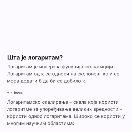
i
d
e
o
Шта је логаритам?
Логаритам је инверзна функција експатицији.
Логаритам од к се односи на експонент који се
мора додати б да би се добило к.
ᵧ ₌ ₗₒ₉₆ₓ
Логаритамско скалирање – скала која користи
логаритме за упоређивање великих вредности –
користи однос логаритама. Широко се користи у
многим научним областима: