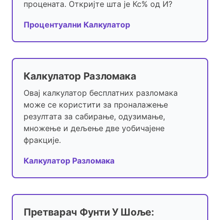
процената. Откријте шта је Кс% од И?
Процентуални Калкулатор
Калкулатор Разломака
Овај калкулатор бесплатних разломака
може се користити за проналажење
резултата за сабирање, одузимање,
множење и дељење две уобичајене
фракције.
Калкулатор Разломака
Претварач Фунти У Шоље: