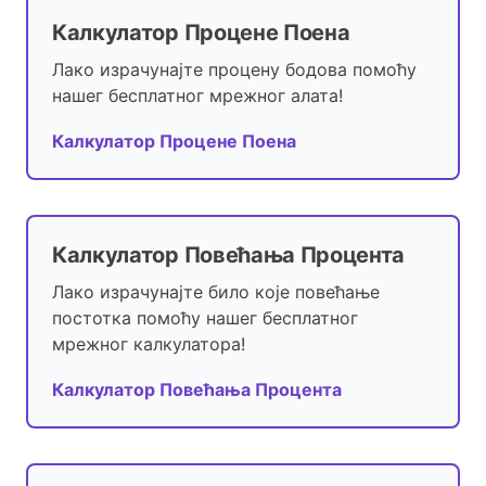
Калкулатор Процене Поена
Лако израчунајте процену бодова помоћу
нашег бесплатног мрежног алата!
Калкулатор Процене Поена
Калкулатор Повећања Процента
Лако израчунајте било које повећање
постотка помоћу нашег бесплатног
мрежног калкулатора!
Калкулатор Повећања Процента