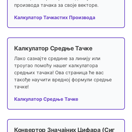
производа тачака за своје векторе.
Калкулатор Тачкастих Производа
Калкулатор Средње Тачке
Лако сазнајте средине за линију или
троугао помоћу нашег калкулатора
средњих тачака! Ова страница ће вас
такође научити вредној формули средње
тачке!
Калкулатор Средње Тачке
Конвертор Значајних Цифара (Сиг