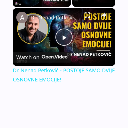
×
Dr. Nenad Petković - POSTOJE SAMO DVIJE OSNOVNE EMOCIJE!
P
Watch on
l
Dr. Nenad Petković - POSTOJE SAMO DVIJE
a
OSNOVNE EMOCIJE!
y
V