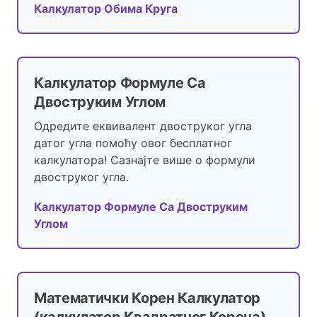
Калкулатор Обима Круга
Калкулатор Формуле Са
Двоструким Углом
Одредите еквивалент двоструког угла
датог угла помоћу овог бесплатног
калкулатора! Сазнајте више о формули
двоструког угла.
Калкулатор Формуле Са Двоструким
Углом
Математички Корен Калкулатор