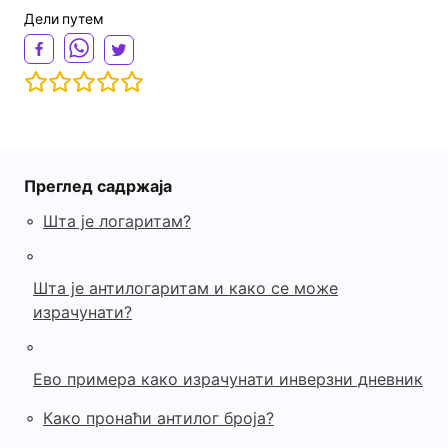
Дели путем
Преглед садржаја
◦
Шта је логаритам?
◦
Шта је антилогаритам и како се може
израчунати?
◦
Ево примера како израчунати инверзни дневник
◦
Како пронаћи антилог броја?