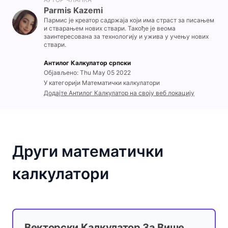
Parmis Kazemi
Пармис је креатор садржаја који има страст за писањем
и стварањем нових ствари. Такође је веома
заинтересована за технологију и ужива у учењу нових
ствари.
Антилог Калкулатор српски
Објављено: Thu May 05 2022
У категорији Математички калкулатори
Додајте Антилог Калкулатор на своју веб локацију
Други математички
калкулатори
Векторски Калкулатор За Више