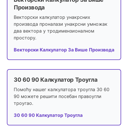
Производа
Векторски калкулатор унакрсних
производа проналази унакрсни умножак
два вектора у тродимензионалном
простору.
Векторски Калкулатор За Више Производа
30 60 90 Калкулатор Троугла
Помоћу нашег калкулатора троугла 30 60
90 можете решити посебан правоугли
троугао.
30 60 90 Калкулатор Троугла