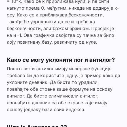
= 10^к. Како се к приближава нули, и ће бити
нагнуто према 0. међутим, никада не додирује к-
осу. Како се к приближава бесконачности,
такође ће узроковати да се и креће ка
бесконачности, али бржом брзином. Пресјек је
на и=1. Ова графичка својства су тачна за било
коју позитивну базу, различиту од нуле.
Како се могу уклонити лог и антилог?
Пошто лог и антилог имају инверзне функције,
требало би да користите једну. је пример како да
уклоните дневник. Да бисте то урадили,
повећајте обе стране ваше формуле на основу
антилог. Да бисте елиминисали антилог,
пронађите дневник са обе стране које имају
основу једнаку бази свих индекса.