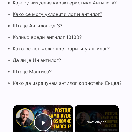
◦
Које су визуелне карактеристике Антилога?
◦
Како се могу уклонити лог и антилог?
◦
Шта је Антилог од 3?
◦
Колико вреди антилог 10100?
◦
Како се лог може претворити у антилог?
◦
Да ли је Ин антилог?
◦
Шта је Мантиса?
◦
Како да израчунам антилог користећи Екцел?
×
Iskus
Now Playing
Play Video