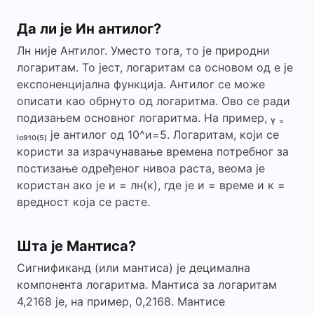
Да ли је Ин антилог?
Лн није Антилог. Уместо тога, то је природни
логаритам. То јест, логаритам са основом од е је
експоненцијална функција. Антилог се може
описати као обрнуто од логаритма. Ово се ради
подизањем основног логаритма. На пример, ᵧ ₌
ₗₒ₉₁₀₍₅₎ је антилог од 10^и=5. Логаритам, који се
користи за израчунавање времена потребног за
постизање одређеног нивоа раста, веома је
користан ако је и = лн(к), где је и = време и к =
вредност која се расте.
Шта је Мантиса?
Сигнификанд (или мантиса) је децимална
компонента логаритма. Мантиса за логаритам
4,2168 је, на пример, 0,2168. Мантисе