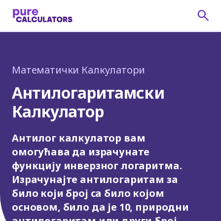
Математички Калкулатори
Антилогаритамски
Калкулатор
Антилог калкулатор вам
омогућава да израчунате
функцију инверзног логаритма.
Израчунајте антилогаритам за
било који број са било којом
основом, било да је 10, природни
антилогаритам или други број.