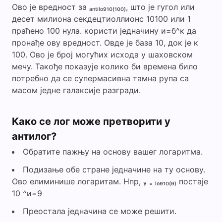
Ово је вредност за ₐₙₜᵢₗₒ₉₁₀₍₁₀₀₎, што је гугол или
десет милиона секдецтиоллионс 10100 или 1
праћено 100 нула. користи једначину и=б^к да
пронађе ову вредност. Овде је база 10, док је к
100. Ово је број могућих исхода у шаховском
мечу. Такође показује колико би времена било
потребно да се супермасивна тамна рупа са
масом једне галаксије разгради.
Како се лог може претворити у
антилог?
Обратите пажњу на основу вашег логаритма.
Подизање обе стране једначине на ту основу.
Ово елиминише логаритам. Нпр, ᵧ ₌ ₗₒ₉₁₀₍₉₎ постаје
10 ^и=9
Преостала једначина се може решити.