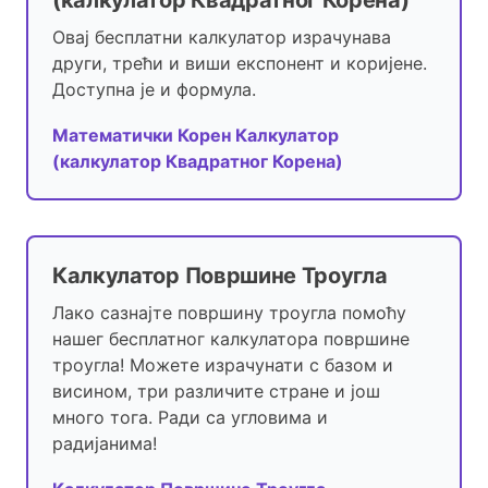
(калкулатор Квадратног Корена)
Овај бесплатни калкулатор израчунава
други, трећи и виши експонент и коријене.
Доступна је и формула.
Математички Корен Калкулатор
(калкулатор Квадратног Корена)
Калкулатор Површине Троугла
Лако сазнајте површину троугла помоћу
нашег бесплатног калкулатора површине
троугла! Можете израчунати с базом и
висином, три различите стране и још
много тога. Ради са угловима и
радијанима!