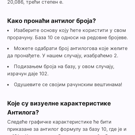
20,086, трећи степен е.
Како пронаћи антилог броја?
Изаберите основу коју ћете користити у свом
прорачуну. База 10 се односи на редовне бројеве.
Можете одабрати број антилогова које желите
да пронађете. У нашем случају, изабраћемо 2.
Подизањем броја на базу, у овом случају,
израчун даје 102.
Одушевите се својим рачунским вештинама!
Које су визуелне карактеристике
Антилога?
Следеће графичке карактеристике ће бити
приказане за антилог формулу за базу 10, где је и