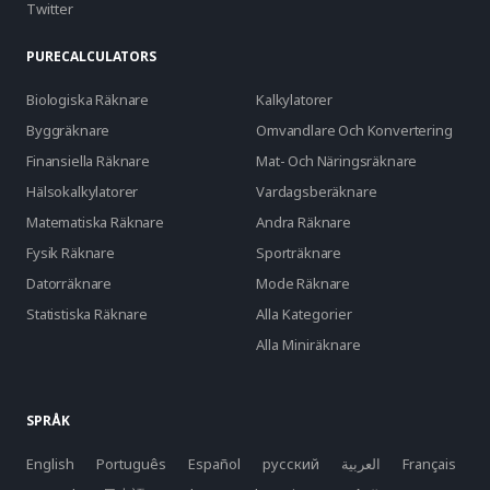
Twitter
PURECALCULATORS
Biologiska Räknare
Kalkylatorer
Byggräknare
Omvandlare Och Konvertering
Finansiella Räknare
Mat- Och Näringsräknare
Hälsokalkylatorer
Vardagsberäknare
Matematiska Räknare
Andra Räknare
Fysik Räknare
Sporträknare
Datorräknare
Mode Räknare
Statistiska Räknare
Alla Kategorier
Alla Miniräknare
SPRÅK
English
Português
Español
русский
العربية
Français