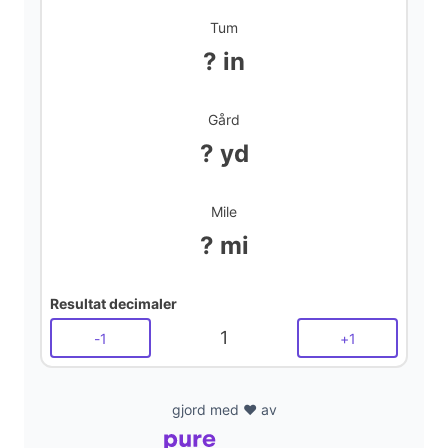
Tum
? in
Gård
? yd
Mile
? mi
Resultat decimaler
1
-
1
+
1
gjord med ❤️ av