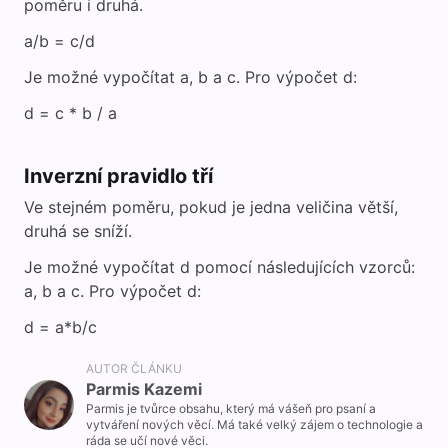
poměru i druhá.
a/b = c/d
Je možné vypočítat a, b a c. Pro výpočet d:
d = c * b / a
Inverzní pravidlo tří
Ve stejném poměru, pokud je jedna veličina větší,
druhá se sníží.
Je možné vypočítat d pomocí následujících vzorců:
a, b a c. Pro výpočet d:
d = a*b/c
AUTOR ČLÁNKU
Parmis Kazemi
Parmis je tvůrce obsahu, který má vášeň pro psaní a
vytváření nových věcí. Má také velký zájem o technologie a
ráda se učí nové věci.