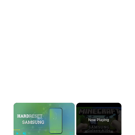
×
Now Playing