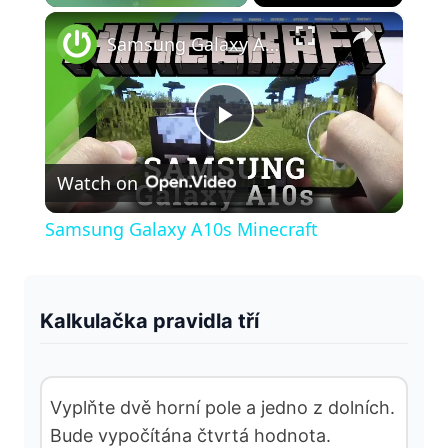
×
Play
Unmute
Fullscreen
Samsung Galaxy A10s Minecraft
P
Watch on
l
Samsung Galaxy A10s Minecraft
a
y
Kalkulačka pravidla tří
V
Vyplňte dvě horní pole a jedno z dolních.
Bude vypočítána čtvrtá hodnota.
i