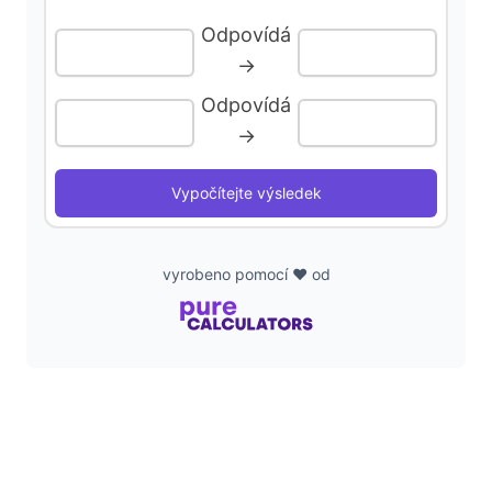
Odpovídá
d
→
Odpovídá
e
→
o
Vypočítejte výsledek
vyrobeno pomocí ❤️ od