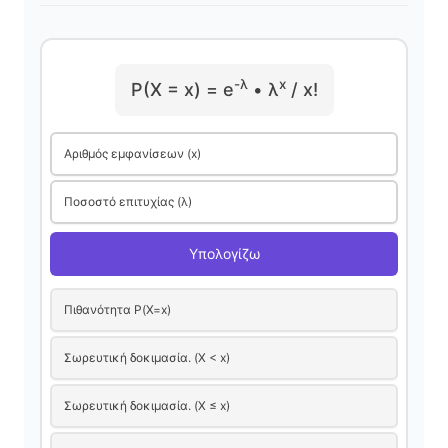
-λ
x
P(X = x) = e
• λ
/ x!
Αριθμός εμφανίσεων (x)
Ποσοστό επιτυχίας (λ)
Υπολογίζω
Πιθανότητα P(X=x)
Σωρευτική δοκιμασία. (X < x)
Σωρευτική δοκιμασία. (X ≤ x)