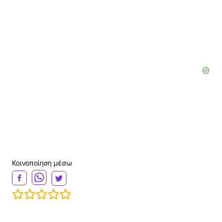
i
d
e
o
Κοινοποίηση μέσω