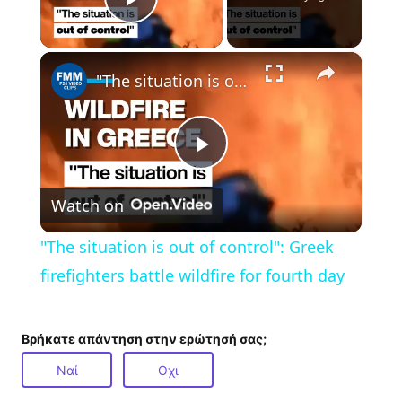
Play Video
×
"The situation is out of control": Greek firefighters battle wildfire for fourth day
P
Watch on
l
"The situation is out of control": Greek
a
firefighters battle wildfire for fourth day
y
Βρήκατε απάντηση στην ερώτησή σας;
Ναί
Οχι
V