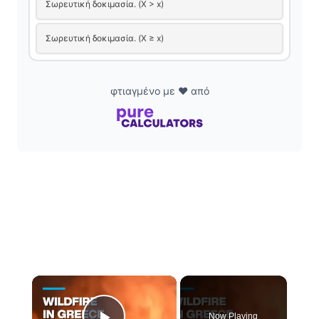
Σωρευτική δοκιμασία. (X > x)
Σωρευτική δοκιμασία. (X ≥ x)
φτιαγμένο με ❤️ από
×
Now Playing