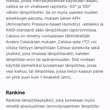
maissa, joissa metrijärjestelmää käytetään laajalti,
vaikka se on virallisesti rajoitettu -50° ja 100°
välisiin lämpötiloihin. Se on myös useiden muiden
asteikkojen perusta, mukaan lukien APH
(Atmospheric Pressure-based Humidity) -asteikko ja
ANSI-standardi sään lämpötilojen raportoinnissa.
Celsius on nimetty ruotsalaisen tähtitieteilijän
Anders Celsiuksen mukaan. Celsius-aste (°C) voi
viitata tiettyyn lämpötilaan Celsius-asteikolla sekä
yksikkö, joka ilmaisee lämpötilavälin, kahden
lämpötilan eron tai epävarmuuden. Sitä voidaan
käyttää esimerkiksi kuvaamaan lämpötilaa, jossa
vesi kiehuu, tai lämpötilaa, jossa tietyn kaasun paine
on yhtä suuri kuin 1 ilmakehä (atm).
Rankine
Rankine-lämpötilayksikkö, joka tunnetaan myös
nimellä absoluuttinen termodynaaminen lämpötila-