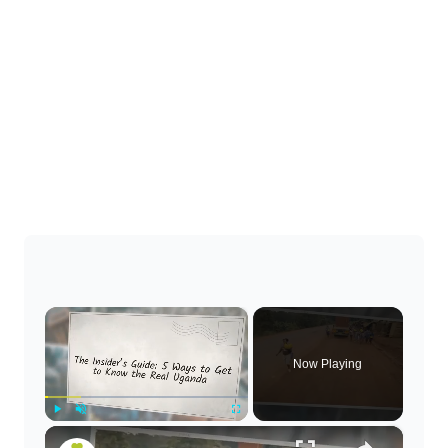
×
Now Playing
×
Play
Unmute
Fullscreen