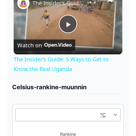
The Insider’s Guide: 5 Ways to Get to Know the Real Uganda
P
Watch on
l
The Insider’s Guide: 5 Ways to Get to
a
Know the Real Uganda
y
Celsius-rankine-muunnin
V
i
Rankine