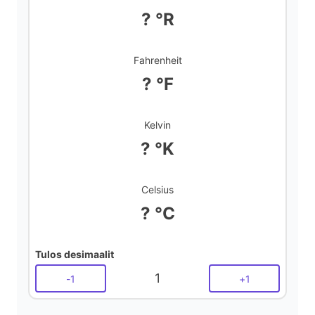
d
? °R
e
Fahrenheit
? °F
o
Kelvin
? °K
Celsius
? °C
Tulos desimaalit
1
-
1
+
1