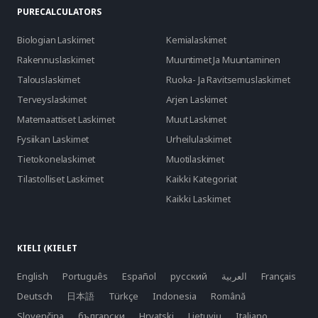
PURECALCULATORS
Biologian Laskimet
Kemialaskimet
Rakennuslaskimet
Muuntimet Ja Muuntaminen
Talouslaskimet
Ruoka- Ja Ravitsemuslaskimet
Terveyslaskimet
Arjen Laskimet
Matemaattiset Laskimet
Muut Laskimet
Fysiikan Laskimet
Urheilulaskimet
Tietokonelaskimet
Muotilaskimet
Tilastolliset Laskimet
Kaikki Kategoriat
Kaikki Laskimet
KIELI (KIELET
English
Português
Español
русский
العربية
Français
Deutsch
日本語
Türkçe
Indonesia
Română
Slovenčina
български
Hrvatski
Lietuvių
Italiano