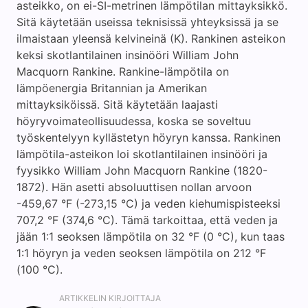
asteikko, on ei-SI-metrinen lämpötilan mittayksikkö.
Sitä käytetään useissa teknisissä yhteyksissä ja se
ilmaistaan yleensä kelvineinä (K). Rankinen asteikon
keksi skotlantilainen insinööri William John
Macquorn Rankine. Rankine-lämpötila on
lämpöenergia Britannian ja Amerikan
mittayksiköissä. Sitä käytetään laajasti
höyryvoimateollisuudessa, koska se soveltuu
työskentelyyn kyllästetyn höyryn kanssa. Rankinen
lämpötila-asteikon loi skotlantilainen insinööri ja
fyysikko William John Macquorn Rankine (1820-
1872). Hän asetti absoluuttisen nollan arvoon
-459,67 °F (-273,15 °C) ja veden kiehumispisteeksi
707,2 °F (374,6 °C). Tämä tarkoittaa, että veden ja
jään 1:1 seoksen lämpötila on 32 °F (0 °C), kun taas
1:1 höyryn ja veden seoksen lämpötila on 212 °F
(100 °C).
ARTIKKELIN KIRJOITTAJA