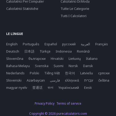
Calcolatrici Per Computer
Calcolatrici Di Moda
Calcolatrici Statistiche
Tutte Le Categorie
Tutti I Calcolatori
LE LINGUE
English
Português
Español
русский
العربية
Français
Deutsch
日本語
Türkçe
Indonesia
Română
Slovenčina
български
Hrvatski
Lietuvių
Italiano
Bahasa Melayu
Svenska
Suomi
Norsk
Dansk
Nederlands
Polski
Tiếng Việt
한국어
Latviešu
српски
Slovenski
Azərbaycan
فارسی
ελληνικά
čeština
magyar nyelv
普通话
বাংলা
Yкраїнський
Eesti
Privacy Policy
Terms of service
Copyright © 2026 purecalculators.com