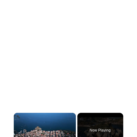
×
Now Playing