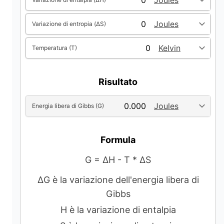
i
Variazione di entropia (ΔS)
d
Temperatura (T)
e
Risultato
o
Energia libera di Gibbs (G)
Formula
G = ΔH - T * ΔS
ΔG è la variazione dell'energia libera di
Gibbs
H è la variazione di entalpia