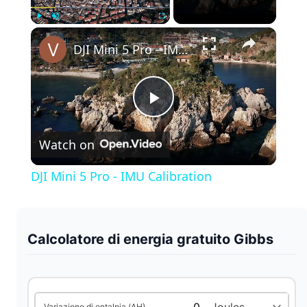
×
Play
Unmute
Fullscreen
DJI Mini 5 Pro - IMU Calibration
P
Watch on
l
DJI Mini 5 Pro - IMU Calibration
a
y
Calcolatore di energia gratuito Gibbs
V
Variazione di entalpia (ΔH)