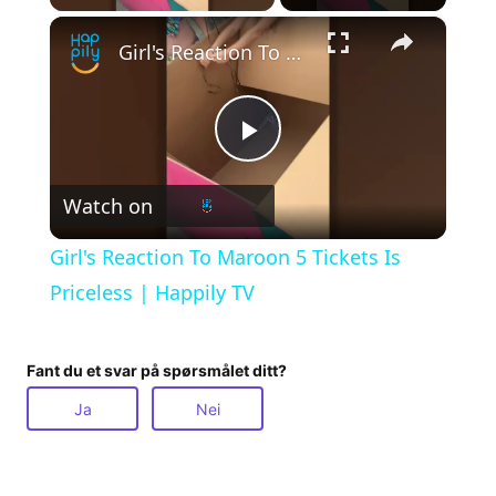
×
Girl's Reaction To Maroon 5 Tickets Is Priceless | Happily TV
P
Watch on
l
Girl's Reaction To Maroon 5 Tickets Is
a
Priceless | Happily TV
y
Fant du et svar på spørsmålet ditt?
Ja
Nei
V
i