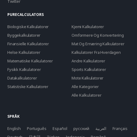
Twitter
PURECALCULATORS
Biologiske Kalkulatorer
Kjemi Kalkulatorer
Byggekalkulatorer
Omformere Og Konvertering
Finansielle Kalkulatorer
Mat Og Ernæring Kalkulatorer
Helse Kalkulatorer
Kalkulatorer Fra Hverdagen
Matematiske Kalkulatorer
Andre Kalkulatorer
Fysikk Kalkulatorer
Sports Kalkulatorer
Datakalkulatorer
Mote Kalkulatorer
Statistiske Kalkulatorer
Alle Kategorier
Alle Kalkulatorer
SPRÅK
English
Português
Español
русский
العربية
Français