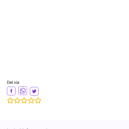
d
e
o
Del via