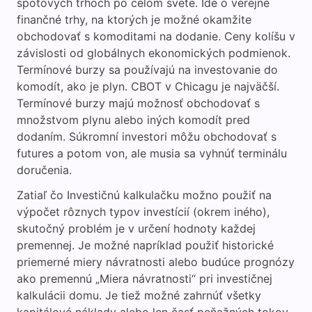
spotových trhoch po celom svete. Ide o verejné
finančné trhy, na ktorých je možné okamžite
obchodovať s komoditami na dodanie. Ceny kolíšu v
závislosti od globálnych ekonomických podmienok.
Termínové burzy sa používajú na investovanie do
komodít, ako je plyn. CBOT v Chicagu je najväčší.
Termínové burzy majú možnosť obchodovať s
množstvom plynu alebo iných komodít pred
dodaním. Súkromní investori môžu obchodovať s
futures a potom von, ale musia sa vyhnúť terminálu
doručenia.
Zatiaľ čo Investičnú kalkulačku možno použiť na
výpočet rôznych typov investícií (okrem iného),
skutočný problém je v určení hodnoty každej
premennej. Je možné napríklad použiť historické
priemerné miery návratnosti alebo budúce prognózy
ako premennú „Miera návratnosti“ pri investičnej
kalkulácii domu. Je tiež možné zahrnúť všetky