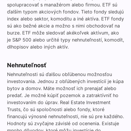
spolupracovať s manažérom alebo firmou. ETF sú
ďalším typom akciových fondov. Tieto fondy sledujú
index alebo sektor, komoditu a iné aktíva. ETF fondy
sú ako bežné akcie a možno s nimi obchodovať na
burze. ETF môže sledovať akékoľvek aktívum, ako
je S&P 500 alebo určité typy nehnuteľností, komodít,
dlhopisov alebo iných aktív.
Nehnuteľnosť
Nehnuteľnosti sú ďalšou obľúbenou možnosťou
investovania. Jednou z obľúbených investícií je kúpa
bytov a domov. Máte možnosť ich prenajať alebo
predať. Je možné kúpiť pozemok a zatraktívniť ho
investovaním do úprav. Real Estate Investment
Trusts, čo sú spoločnosti alebo fondy, ktoré
financujú výnosné nehnuteľnosti, nie sú pre každého.
Hodnoty sú zvyčajne závislé od ocenenia. Existuje
mnoho dôvodov, ktoré môžu investície do