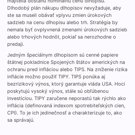
majitelia dostanú nominálnu cenu dlhopisu.
Dlhodobý plán nákupu dlhopisov nevyžaduje, aby
ste sa museli obávať vplyvu zmien úrokových
sadzieb na cenu dlhopisu alebo trh. Stratégia by
nemala byť ovplyvnená zmenami úrokových sadzieb
alebo trhových hodnôt, pokiaľ sa nerozhodne o
predaji.
Jedným špeciálnym dlhopisom sú cenné papiere
štátnej pokladnice Spojených štátov amerických na
ochranu pred infláciou alebo TIPS. Na zníženie rizika
inflácie možno použiť TIPY. TIPS ponúka aj
bezrizikový výnos, ktorý garantuje vláda USA. Hoci
poskytujú vysoký výnos, stále sú obľúbenou
investíciou. TIPY zaručene neporastú tak rýchlo ako
inflácia (definovaná indexom spotrebiteľských cien,
CPI). To je ich jedinečnosť a charakterizuje to, ako
sa správajú.