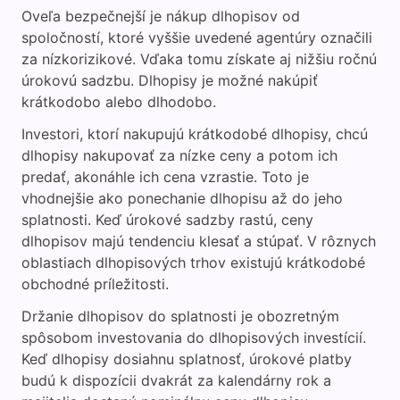
Oveľa bezpečnejší je nákup dlhopisov od
spoločností, ktoré vyššie uvedené agentúry označili
za nízkorizikové. Vďaka tomu získate aj nižšiu ročnú
úrokovú sadzbu. Dlhopisy je možné nakúpiť
krátkodobo alebo dlhodobo.
Investori, ktorí nakupujú krátkodobé dlhopisy, chcú
dlhopisy nakupovať za nízke ceny a potom ich
predať, akonáhle ich cena vzrastie. Toto je
vhodnejšie ako ponechanie dlhopisu až do jeho
splatnosti. Keď úrokové sadzby rastú, ceny
dlhopisov majú tendenciu klesať a stúpať. V rôznych
oblastiach dlhopisových trhov existujú krátkodobé
obchodné príležitosti.
Držanie dlhopisov do splatnosti je obozretným
spôsobom investovania do dlhopisových investícií.
Keď dlhopisy dosiahnu splatnosť, úrokové platby
budú k dispozícii dvakrát za kalendárny rok a