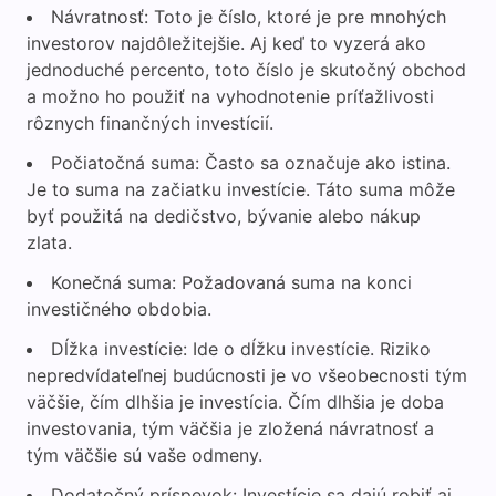
Návratnosť: Toto je číslo, ktoré je pre mnohých
investorov najdôležitejšie. Aj keď to vyzerá ako
jednoduché percento, toto číslo je skutočný obchod
a možno ho použiť na vyhodnotenie príťažlivosti
rôznych finančných investícií.
Počiatočná suma: Často sa označuje ako istina.
Je to suma na začiatku investície. Táto suma môže
byť použitá na dedičstvo, bývanie alebo nákup
zlata.
Konečná suma: Požadovaná suma na konci
investičného obdobia.
Dĺžka investície: Ide o dĺžku investície. Riziko
nepredvídateľnej budúcnosti je vo všeobecnosti tým
väčšie, čím dlhšia je investícia. Čím dlhšia je doba
investovania, tým väčšia je zložená návratnosť a
tým väčšie sú vaše odmeny.
Dodatočný príspevok: Investície sa dajú robiť aj