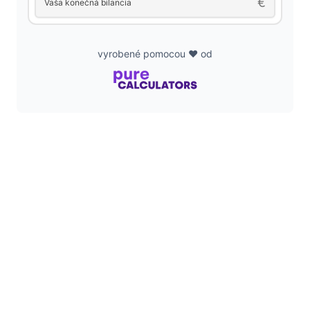
€
Vaša konečná bilancia
vyrobené pomocou ❤️ od