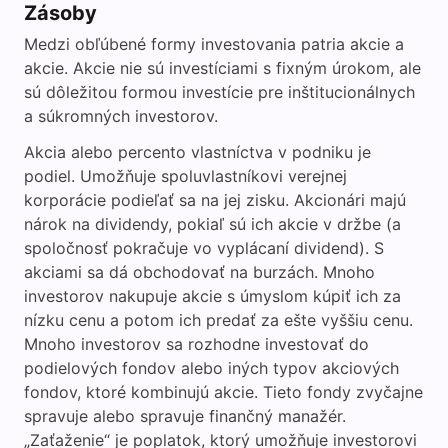
Zásoby
Medzi obľúbené formy investovania patria akcie a
akcie. Akcie nie sú investíciami s fixným úrokom, ale
sú dôležitou formou investície pre inštitucionálnych
a súkromných investorov.
Akcia alebo percento vlastníctva v podniku je
podiel. Umožňuje spoluvlastníkovi verejnej
korporácie podieľať sa na jej zisku. Akcionári majú
nárok na dividendy, pokiaľ sú ich akcie v držbe (a
spoločnosť pokračuje vo vyplácaní dividend). S
akciami sa dá obchodovať na burzách. Mnoho
investorov nakupuje akcie s úmyslom kúpiť ich za
nízku cenu a potom ich predať za ešte vyššiu cenu.
Mnoho investorov sa rozhodne investovať do
podielových fondov alebo iných typov akciových
fondov, ktoré kombinujú akcie. Tieto fondy zvyčajne
spravuje alebo spravuje finančný manažér.
„Zaťaženie“ je poplatok, ktorý umožňuje investorovi