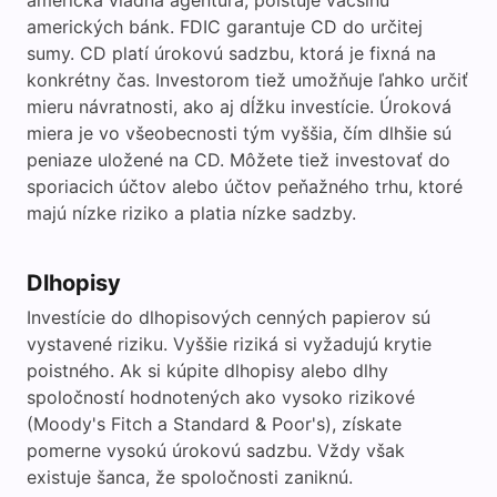
americká vládna agentúra, poisťuje väčšinu
amerických bánk. FDIC garantuje CD do určitej
sumy. CD platí úrokovú sadzbu, ktorá je fixná na
konkrétny čas. Investorom tiež umožňuje ľahko určiť
mieru návratnosti, ako aj dĺžku investície. Úroková
miera je vo všeobecnosti tým vyššia, čím dlhšie sú
peniaze uložené na CD. Môžete tiež investovať do
sporiacich účtov alebo účtov peňažného trhu, ktoré
majú nízke riziko a platia nízke sadzby.
Dlhopisy
Investície do dlhopisových cenných papierov sú
vystavené riziku. Vyššie riziká si vyžadujú krytie
poistného. Ak si kúpite dlhopisy alebo dlhy
spoločností hodnotených ako vysoko rizikové
(Moody's Fitch a Standard & Poor's), získate
pomerne vysokú úrokovú sadzbu. Vždy však
existuje šanca, že spoločnosti zaniknú.