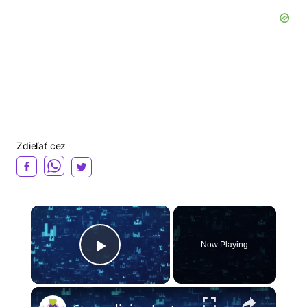
Zdieľať cez
×
Now Playing
Play Video
×