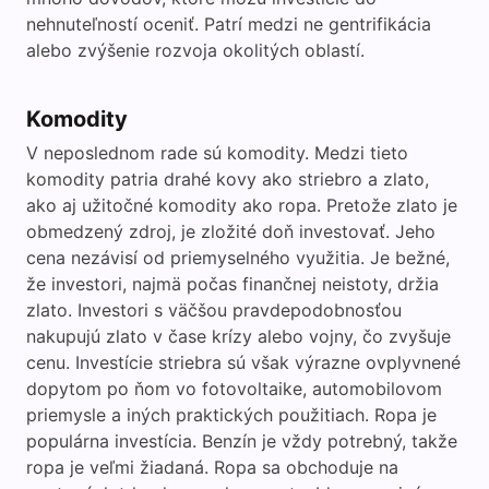
nehnuteľností oceniť. Patrí medzi ne gentrifikácia
alebo zvýšenie rozvoja okolitých oblastí.
Komodity
V neposlednom rade sú komodity. Medzi tieto
komodity patria drahé kovy ako striebro a zlato,
ako aj užitočné komodity ako ropa. Pretože zlato je
obmedzený zdroj, je zložité doň investovať. Jeho
cena nezávisí od priemyselného využitia. Je bežné,
že investori, najmä počas finančnej neistoty, držia
zlato. Investori s väčšou pravdepodobnosťou
nakupujú zlato v čase krízy alebo vojny, čo zvyšuje
cenu. Investície striebra sú však výrazne ovplyvnené
dopytom po ňom vo fotovoltaike, automobilovom
priemysle a iných praktických použitiach. Ropa je
populárna investícia. Benzín je vždy potrebný, takže
ropa je veľmi žiadaná. Ropa sa obchoduje na