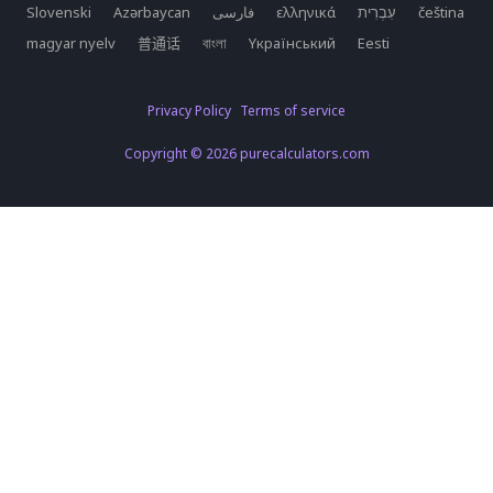
Slovenski
Azərbaycan
فارسی
ελληνικά
čeština
magyar nyelv
普通话
বাংলা
Yкраїнський
Eesti
Privacy Policy
Terms of service
Copyright © 2026 purecalculators.com