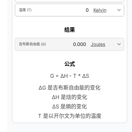
i
温度 (T)
d
结果
e
吉布斯自由能 (G)
o
公式
G = ΔH - T * ΔS
ΔG 是吉布斯自由能的变化
ΔH 是焓的变化
ΔS 是熵的变化
T 是以开尔文为单位的温度