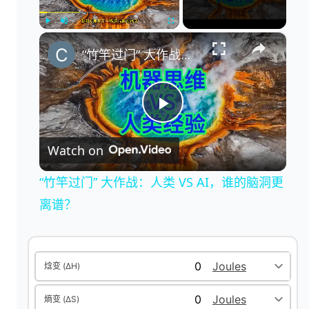
×
Play
Unmute
Fullscreen
“竹竿过门” 大作战：人类 VS AI，谁的脑洞更离谱？
P
Watch on
l
“竹竿过门” 大作战：人类 VS AI，谁的脑洞更
a
离谱？
y
焓变 (ΔH)
V
熵变 (ΔS)