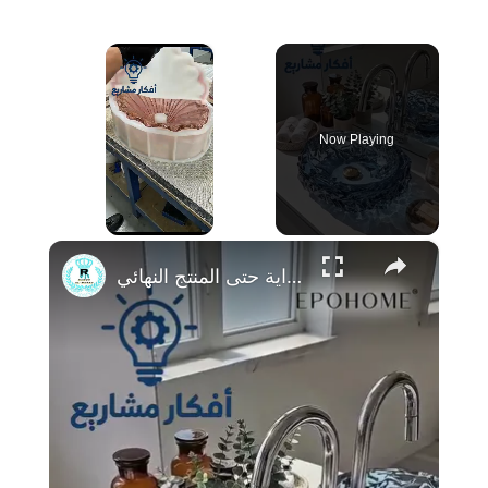
×
Now Playing
×
Unmute
مشروع تصنيع احواض الريزن من البداية حتى المنتج النهائي