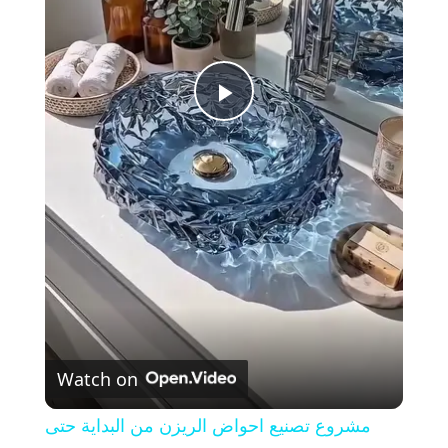
P
l
a
y
V
Watch on
i
مشروع تصنيع احواض الريزن من البداية حتى