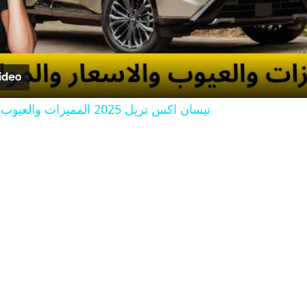
l
a
y
نيسان اكس تريل 2025 المميزات والعيوب والاسعار والمواصفات
V
i
d
e
o