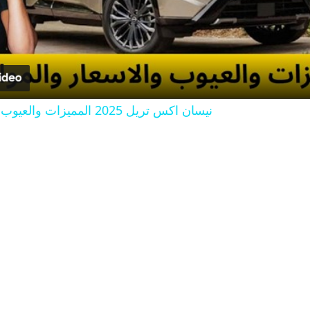
l
a
y
نيسان اكس تريل 2025 المميزات والعيوب والاسعار والمواصفات
V
i
d
e
o