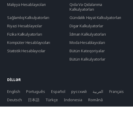
Maliyyə Hesablayıcıları
Qida Və Qidalanma
Kalkulyatorları
Sağlamlıq Kalkulyatorları
Gündəlik Həyat Kalkulyatorları
Riyazi Hesablayıcılar
Digər Kalkulyatorlar
Fizika Kalkulyatorları
İdman Kalkulyatorları
Kompüter Hesablayıcıları
Moda Hesablayıcıları
Statistik Hesablayıcılar
Bütün Kateqoriyalar
Bütün Kalkulyatorlar
DILLƏR
English
Português
Español
русский
العربية
Français
Deutsch
日本語
Türkçe
Indonesia
Română
Slovenčina
български
Hrvatski
Lietuvių
Italiano
Bahasa Melayu
Svenska
Suomi
Norsk
Dansk
Nederlands
Polski
Tiếng Việt
한국어
Latviešu
српски
Slovenski
Azərbaycan
فارسی
ελληνικά
čeština