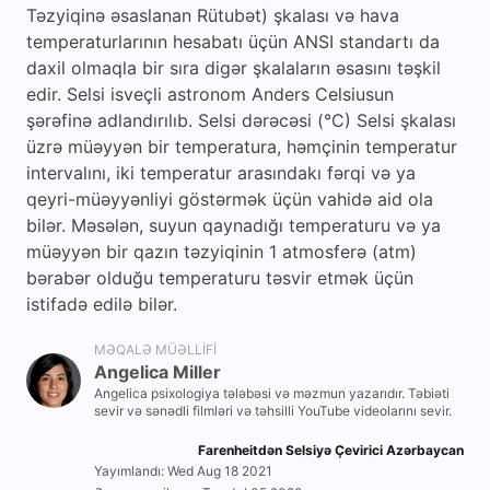
Təzyiqinə əsaslanan Rütubət) şkalası və hava
temperaturlarının hesabatı üçün ANSI standartı da
daxil olmaqla bir sıra digər şkalaların əsasını təşkil
edir. Selsi isveçli astronom Anders Celsiusun
şərəfinə adlandırılıb. Selsi dərəcəsi (°C) Selsi şkalası
üzrə müəyyən bir temperatura, həmçinin temperatur
intervalını, iki temperatur arasındakı fərqi və ya
qeyri-müəyyənliyi göstərmək üçün vahidə aid ola
bilər. Məsələn, suyun qaynadığı temperaturu və ya
müəyyən bir qazın təzyiqinin 1 atmosferə (atm)
bərabər olduğu temperaturu təsvir etmək üçün
istifadə edilə bilər.
MƏQALƏ MÜƏLLIFI
Angelica Miller
Angelica psixologiya tələbəsi və məzmun yazarıdır. Təbiəti
sevir və sənədli filmləri və təhsilli YouTube videolarını sevir.
Farenheitdən Selsiyə Çevirici Azərbaycan
Yayımlandı: Wed Aug 18 2021