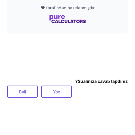
❤️ tərəfindən hazırlanmışdır
Sualınıza cavab tapdınız?
Bəli
Yox