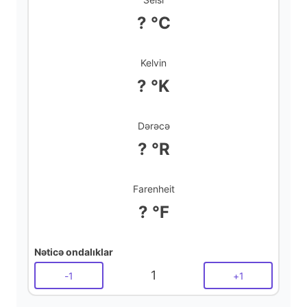
d
? °C
e
Kelvin
? °K
o
Dərəcə
? °R
Farenheit
? °F
Nəticə ondalıklar
1
-
1
+
1