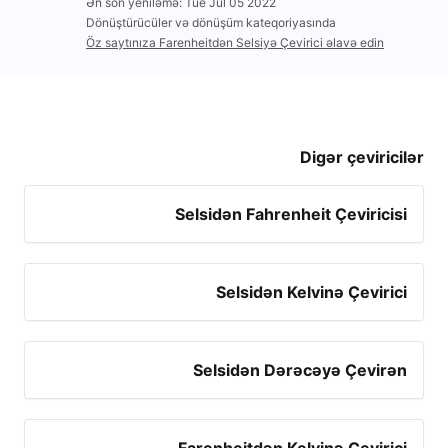
Ən son yeniləmə: Tue Jul 05 2022
Dönüştürücüler və dönüşüm kateqoriyasında
Öz saytınıza Farenheitdən Selsiyə Çevirici əlavə edin
Digər çeviricilər
Selsidən Fahrenheit Çeviricisi
Selsidən Kelvinə Çevirici
Selsidən Dərəcəyə Çevirən