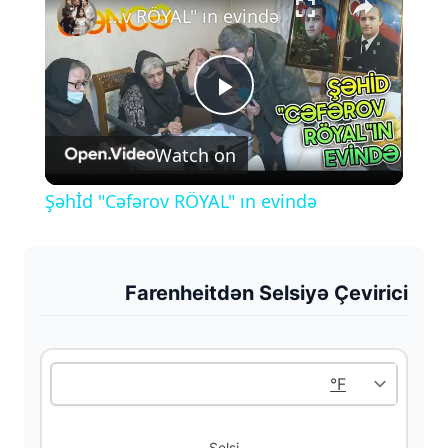
Şəhİd "Cəfərov RÖYAL" ın evində
P
Watch on
l
Şəhİd "Cəfərov RÖYAL" ın evində
a
y
Farenheitdən Selsiyə Çevirici
V
i
Selsi