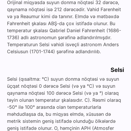
Orijinal miqyasda suyun donma nöqtəsi 32 dərəcə,
qaynama nöqtəsi isə 212 dərəcədir. Vahid Farenheit
və ya Reaumur kimi də tanınır. Elmdə və mətbəxdə
Fahrenheit şkalası ABŞ-da çox istifadə olunur. Bu
temperatur şkalası Qabriel Daniel Fahrenheit (1686-
1736) adlı astronomun şərəfinə adlandırılmışdır.
Temperaturun Selsi vahidi isveçli astronom Anders
Celsiusun (1701-1744) şərəfinə adlandırılıb.
Selsi
Selsi (qısaltma: °C) suyun donma nöqtəsi və suyun
üçqat nöqtəsi 0 dərəcə Selsi (və ya °C) və suyun
qaynama nöqtəsi 100 dərəcə Selsi (və ya °) olaraq
təyin olunan temperatur şkalasıdır. C). Rəsmi olaraq
-50° ilə 100° arasında olan temperaturlarla
məhdudlaşsa da, bu miqyas elmdə, xüsusən də
metrik sistemin geniş istifadə olunduğu ölkələrdə
geniş istifadə olunur. O, həmçinin APH (Atmosfer