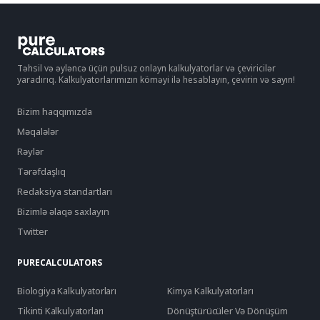
Təhsil və əyləncə üçün pulsuz onlayn kalkulyatorlar və çeviricilər
yaradırıq. Kalkulyatorlarımızın köməyi ilə hesablayın, çevirin və sayın!
Bizim haqqımızda
Məqalələr
Rəylər
Tərəfdaşlıq
Redaksiya standartları
Bizimlə əlaqə saxlayın
Twitter
PURECALCULATORS
Biologiya Kalkulyatorları
Kimya Kalkulyatorları
Tikinti Kalkulyatorları
Dönüştürücüler Və Dönüşüm