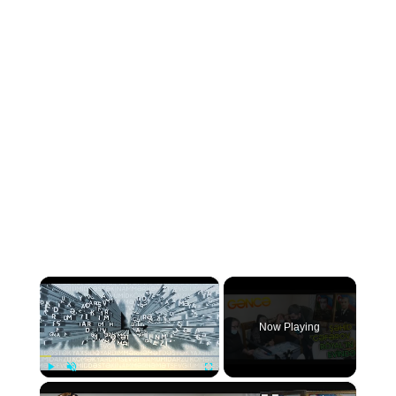
×
Now Playing
×
Play
Unmute
Fullscreen