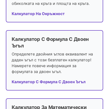
обиколката на кръга и площта на кръга.
Калкулатор На Окръжност
Калкулатор С Формула С Двоен
Ъгъл
Определете двойния ъглов еквивалент на
даден ъгъл с този безплатен калкулатор!
Намерете повече информация за
формулата за двоен ъгъл.
Калкулатор С Формула С Двоен Ъгъл
Калкулатор За Математически