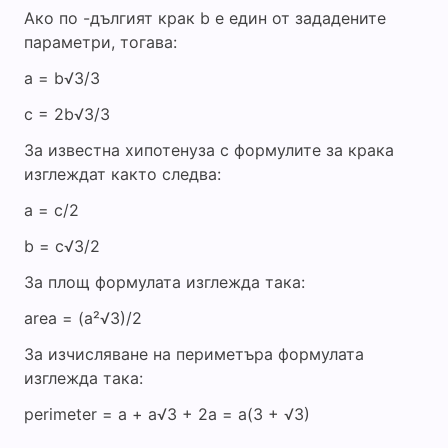
Ако по -дългият крак b е един от зададените
параметри, тогава:
a = b√3/3
c = 2b√3/3
За известна хипотенуза с формулите за крака
изглеждат както следва:
a = c/2
b = c√3/2
За площ формулата изглежда така:
area = (a²√3)/2
За изчисляване на периметъра формулата
изглежда така:
perimeter = a + a√3 + 2a = a(3 + √3)