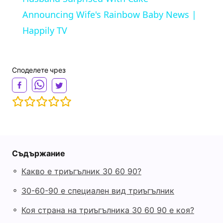
a
Announcing Wife's Rainbow Baby News |
Happily TV
y
Споделете чрез
V
i
d
Съдържание
e
◦
Какво е триъгълник 30 60 90?
◦
30-60-90 е специален вид триъгълник
o
◦
Коя страна на триъгълника 30 60 90 е коя?