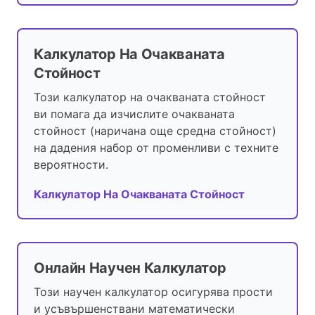
Калкулатор На Очакваната
Стойност
Този калкулатор на очакваната стойност
ви помага да изчислите очакваната
стойност (наричана още средна стойност)
на дадения набор от променливи с техните
вероятности.
Калкулатор На Очакваната Стойност
Онлайн Научен Калкулатор
Този научен калкулатор осигурява прости
и усъвършенствани математически