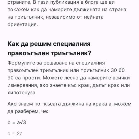
страните. В тази публикация в блога ще ви
покажем как да намерите дължината на страна
на триъгълник, независимо от нейната
ориентация.
Как да решим специалния
правоъгълен триъгълник?
Формулите за решаване на специалния
правоъгълен триъгълник или триъгълник 30 60
90 са прости. Можете лесно да намерите всички
измервания, ако знаете къс крак, дълъг крак или
хипотенуза!
Ако знаем по -късата дължина на крака a, можем
да разберем, че:
b = a√3
c = 2a