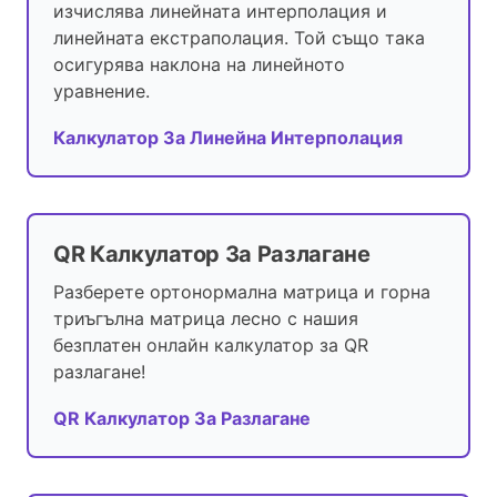
изчислява линейната интерполация и
линейната екстраполация. Той също така
осигурява наклона на линейното
уравнение.
Калкулатор За Линейна Интерполация
QR Калкулатор За Разлагане
Разберете ортонормална матрица и горна
триъгълна матрица лесно с нашия
безплатен онлайн калкулатор за QR
разлагане!
QR Калкулатор За Разлагане