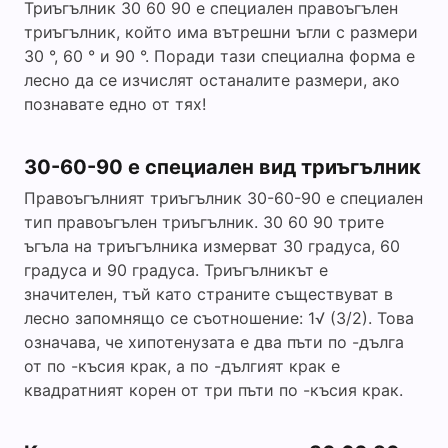
Триъгълник 30 60 90 е специален правоъгълен
триъгълник, който има вътрешни ъгли с размери
30 °, 60 ° и 90 °. Поради тази специална форма е
лесно да се изчислят останалите размери, ако
познавате едно от тях!
30-60-90 е специален вид триъгълник
Правоъгълният триъгълник 30-60-90 е специален
тип правоъгълен триъгълник. 30 60 90 трите
ъгъла на триъгълника измерват 30 градуса, 60
градуса и 90 градуса. Триъгълникът е
значителен, тъй като страните съществуват в
лесно запомнящо се съотношение: 1√ (3/2). Това
означава, че хипотенузата е два пъти по -дълга
от по -късия крак, а по -дългият крак е
квадратният корен от три пъти по -късия крак.