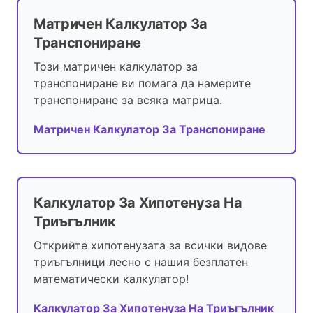
Матричен Калкулатор За
Транспониране
Този матричен калкулатор за
транспониране ви помага да намерите
транспониране за всяка матрица.
Матричен Калкулатор За Транспониране
Калкулатор За Хипотенуза На
Триъгълник
Открийте хипотенузата за всички видове
триъгълници лесно с нашия безплатен
математически калкулатор!
Калкулатор За Хипотенуза На Триъгълник