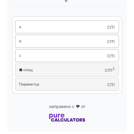
cm
a
cm
b
cm
c
cm²
■ площ
cm
Периметър
направено с ❤️ от