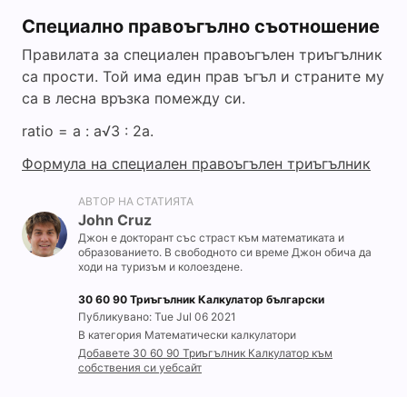
Специално правоъгълно съотношение
Правилата за специален правоъгълен триъгълник
са прости. Той има един прав ъгъл и страните му
са в лесна връзка помежду си.
ratio = a : a√3 : 2a.
Формула на специален правоъгълен триъгълник
АВТОР НА СТАТИЯТА
John Cruz
Джон е докторант със страст към математиката и
образованието. В свободното си време Джон обича да
ходи на туризъм и колоездене.
30 60 90 Триъгълник Калкулатор български
Публикувано: Tue Jul 06 2021
В категория Математически калкулатори
Добавете 30 60 90 Триъгълник Калкулатор към
собствения си уебсайт