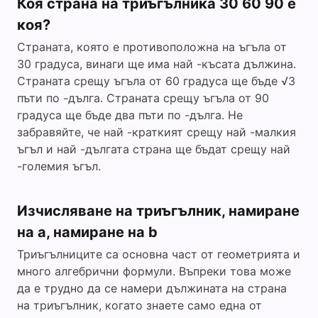
Коя страна на триъгълника 30 60 90 е
коя?
Страната, която е противоположна на ъгъла от
30 градуса, винаги ще има най -късата дължина.
Страната срещу ъгъла от 60 градуса ще бъде √3
пъти по -дълга. Страната срещу ъгъла от 90
градуса ще бъде два пъти по -дълга. Не
забравяйте, че най -краткият срещу най -малкия
ъгъл и най -дългата страна ще бъдат срещу най
-големия ъгъл.
Изчисляване на триъгълник, намиране
на a, намиране на b
Триъгълниците са основна част от геометрията и
много алгебрични формули. Въпреки това може
да е трудно да се намери дължината на страна
на триъгълник, когато знаете само една от