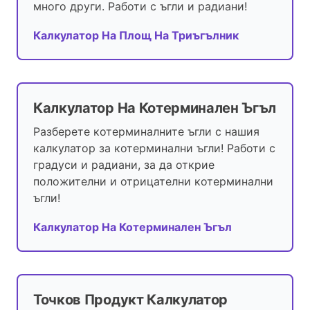
много други. Работи с ъгли и радиани!
Калкулатор На Площ На Триъгълник
Калкулатор На Котерминален Ъгъл
Разберете котерминалните ъгли с нашия
калкулатор за котерминални ъгли! Работи с
градуси и радиани, за да открие
положителни и отрицателни котерминални
ъгли!
Калкулатор На Котерминален Ъгъл
Точков Продукт Калкулатор