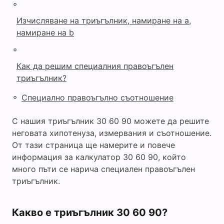
◦
Изчисляване на триъгълник, намиране на a,
намиране на b
◦
Как да решим специалния правоъгълен
триъгълник?
◦
Специално правоъгълно съотношение
С нашия триъгълник 30 60 90 можете да решите
неговата хипотенуза, измервания и съотношение.
От тази страница ще намерите и повече
информация за калкулатор 30 60 90, който
много пъти се нарича специален правоъгълен
триъгълник.
Какво е триъгълник 30 60 90?