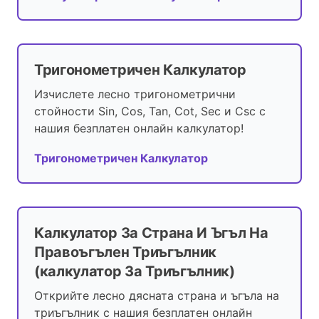
Тригонометричен Калкулатор
Изчислете лесно тригонометрични
стойности Sin, Cos, Tan, Cot, Sec и Csc с
нашия безплатен онлайн калкулатор!
Тригонометричен Калкулатор
Калкулатор За Страна И Ъгъл На
Правоъгълен Триъгълник
(калкулатор За Триъгълник)
Открийте лесно дясната страна и ъгъла на
триъгълник с нашия безплатен онлайн