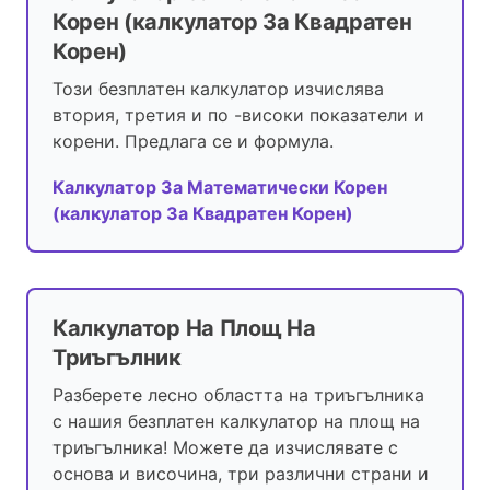
Корен (калкулатор За Квадратен
Корен)
Този безплатен калкулатор изчислява
втория, третия и по -високи показатели и
корени. Предлага се и формула.
Калкулатор За Математически Корен
(калкулатор За Квадратен Корен)
Калкулатор На Площ На
Триъгълник
Разберете лесно областта на триъгълника
с нашия безплатен калкулатор на площ на
триъгълника! Можете да изчислявате с
основа и височина, три различни страни и