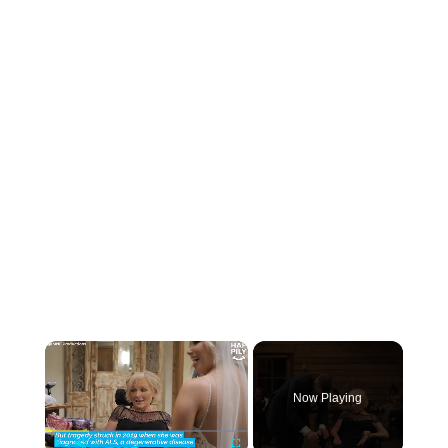
×
Now Playing