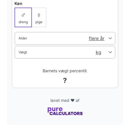
Køn
♂
♀
d
dreng
pige
e
Alder
o
Vægt
Barnets vægt percentil:
?
lavet med ❤️ af