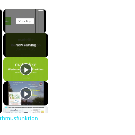
×
×
Unmute
Now Playing
rithmusfunktion