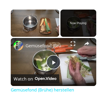
×
Now Playing
×
Unmute
Gemüsefond (Brühe) herstellen
P
Watch on
l
Gemüsefond (Brühe) herstellen
a