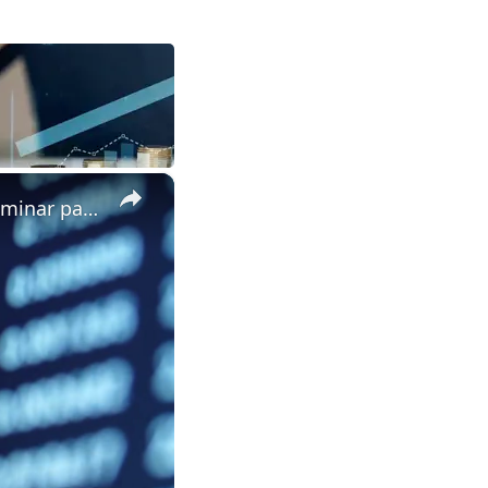
×
Marketing con calculadora: las métricas que toda PYME debe dominar para vender más