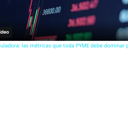
l
a
y
culadora: las métricas que toda PYME debe dominar 
V
i
d
e
o