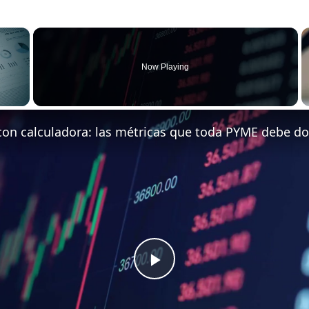
×
Now Playing
P