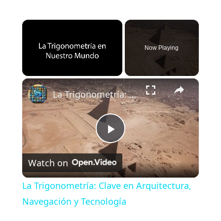
×
Now Playing
×
Unmute
La Trigonometría: Clave en Arquitectura, Navegación y Tecnología
P
Watch on
l
La Trigonometría: Clave en Arquitectura,
a
Navegación y Tecnología