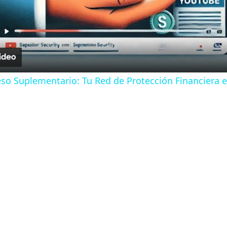
l
a
y
eso Suplementario: Tu Red de Protección Financiera 
V
i
d
e
o