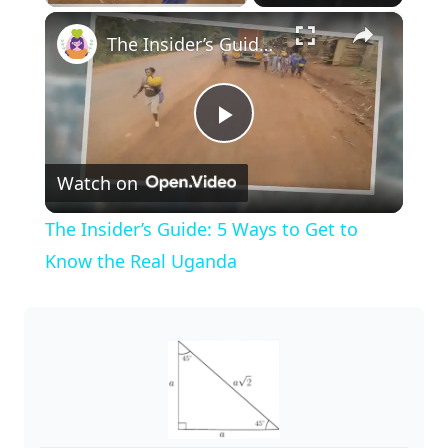
×
Play
Unmute
Fullscreen
The Insider’s Guide: 5 Ways to Get to Know the Real Uganda
P
Watch on
l
The Insider’s Guide: 5 Ways to Get to
a
Know the Real Uganda
y
V
i