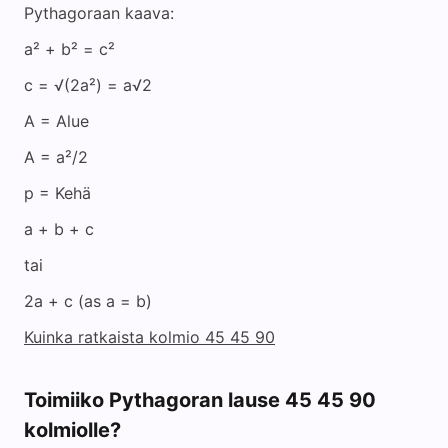
Pythagoraan kaava:
a² + b² = c²
c = √(2a²) = a√2
A = Alue
A = a²/2
p = Kehä
a + b + c
tai
2a + c (as a = b)
Kuinka ratkaista kolmio 45 45 90
Toimiiko Pythagoran lause 45 45 90
kolmiolle?