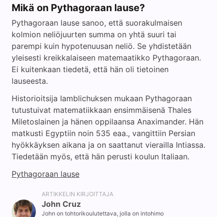
Mikä on Pythagoraan lause?
Pythagoraan lause sanoo, että suorakulmaisen
kolmion neliöjuurten summa on yhtä suuri tai
parempi kuin hypotenuusan neliö. Se yhdistetään
yleisesti kreikkalaiseen matemaatikko Pythagoraan.
Ei kuitenkaan tiedetä, että hän oli tietoinen
lauseesta.
Historioitsija Iamblichuksen mukaan Pythagoraan
tutustuivat matematiikkaan ensimmäisenä Thales
Miletoslainen ja hänen oppilaansa Anaximander. Hän
matkusti Egyptiin noin 535 eaa., vangittiin Persian
hyökkäyksen aikana ja on saattanut vierailla Intiassa.
Tiedetään myös, että hän perusti koulun Italiaan.
Pythagoraan lause
ARTIKKELIN KIRJOITTAJA
John Cruz
John on tohtorikoulutettava, jolla on intohimo