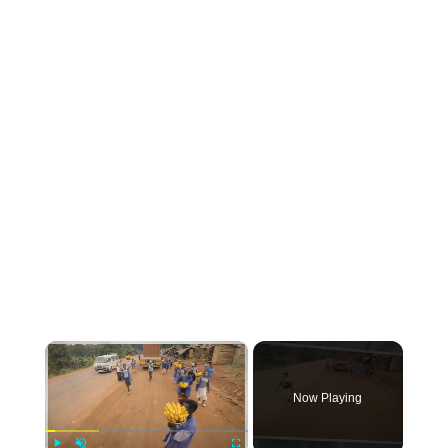
×
Now Playing