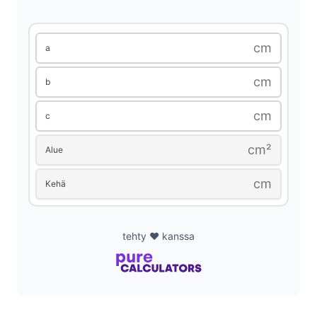
d
cm
a
e
cm
b
cm
c
o
cm²
Alue
cm
Kehä
tehty ❤️ kanssa