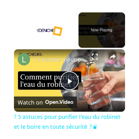
×
Now Playing
×
Unmute
? 5 astuces pour purifier l'eau du robinet et le boire en toute sécurité ? ⛲
P
Watch on
l
? 5 astuces pour purifier l'eau du robinet
a
et le boire en toute sécurité ? ⛲