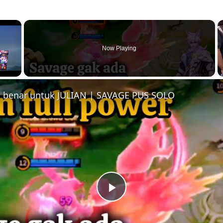
×
Now Playing
 benar untuk JULIAN | SAVAGE PUS SOLO
P