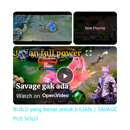
×
Now Playing
×
Unmute
BUILD yang benar untuk JULIAN | SAVAGE PUS SOLO
P
Watch on
l
BUILD yang benar untuk JULIAN | SAVAGE
a
PUS SOLO