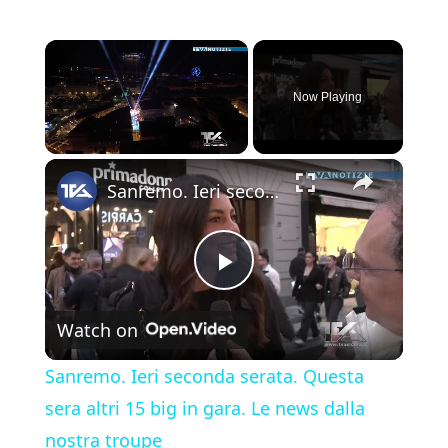
×
Now Playing
×
Unmute
Sanremo. Ieri seconda serata. Questa sera altri 15 big in gara. Le news dalla nostra troupe
P
Watch on
l
Sanremo. Ieri seconda serata. Questa
a
sera altri 15 big in gara. Le news dalla
nostra troupe