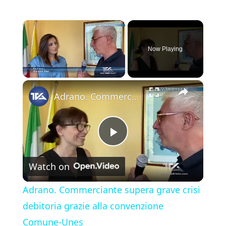
×
Now Playing
×
Unmute
Adrano. Commerciante supera grave crisi debitoria grazie alla convenzione Comune-Unes
P
Watch on
l
Adrano. Commerciante supera grave crisi
a
debitoria grazie alla convenzione
Comune-Unes