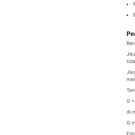
Pe
Ber
Jik
tid
Jik
mem
Ten
G =
di 
G m
Ent