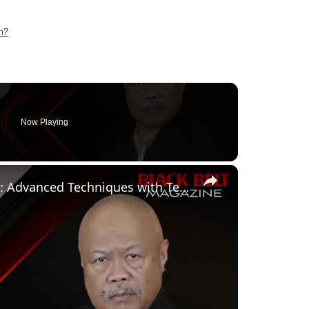
n?
Now Playing
×
blackbelt_magazine: Mastering Lima Lama: Advanced Techniques with Ted Tabura