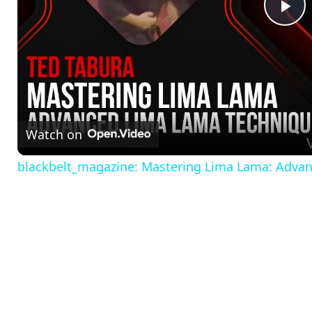
P
l
a
Watch on
y
blackbelt_magazine: Mastering Lima Lama: Advan
V
i
d