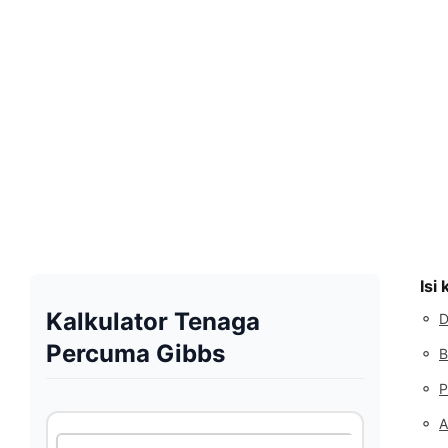
Isi
Kalkulator Tenaga
◦
D
Percuma Gibbs
◦
B
◦
P
◦
A