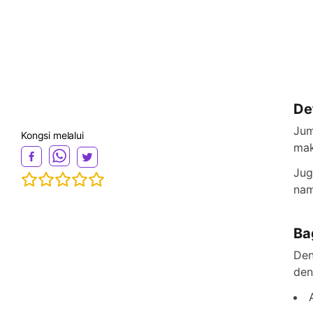
De
Jum
Kongsi melalui
mak
Jug
nam
Ba
Den
den