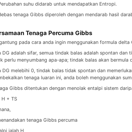
Perubahan suhu didarab untuk mendapatkan Entropi.
Bebas tenaga Gibbs diperoleh dengan mendarab hasil dara
rsamaan Tenaga Percuma Gibbs
gantung pada cara anda ingin menggunakan formula delta G,
a DG adalah sifar, semua tindak balas adalah spontan dan 
ak perlu menyumbang apa-apa; tindak balas akan bermula d
a DG melebihi 0, tindak balas tidak spontan dan memerluk
bekalkan tenaga luaran ini, anda boleh menggunakan sumb
aga Gibbs ditentukan dengan menolak entalpi sistem darip
 H + TS
mana,
enandakan tenaga Gibbs percuma
alpi ialah H