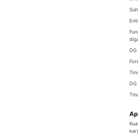
Suh
Ent
Fun
dig
DG 
For
Tin
DG 
Tin
Ap
Kua
kar