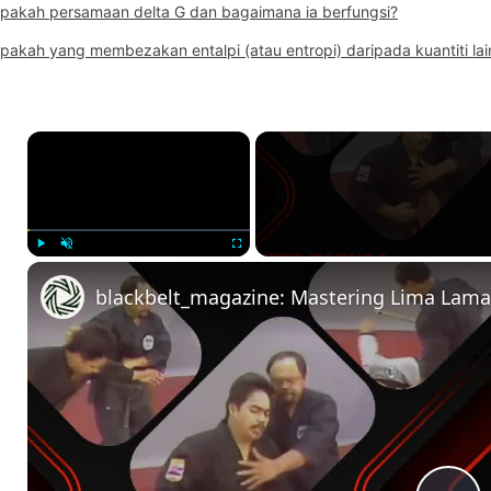
pakah persamaan delta G dan bagaimana ia berfungsi?
pakah yang membezakan entalpi (atau entropi) daripada kuantiti lai
×
Play
Unmute
Fullscreen