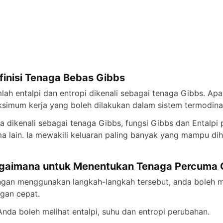
e
o
finisi Tenaga Bebas Gibbs
lah entalpi dan entropi dikenali sebagai tenaga Gibbs. Apa
simum kerja yang boleh dilakukan dalam sistem termodina
a dikenali sebagai tenaga Gibbs, fungsi Gibbs dan Ental
a lain. Ia mewakili keluaran paling banyak yang mampu diha
gaimana untuk Menentukan Tenaga Percuma 
gan menggunakan langkah-langkah tersebut, anda boleh me
gan cepat.
Anda boleh melihat entalpi, suhu dan entropi perubahan.