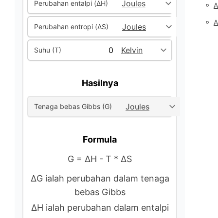
Perubahan entalpi (ΔH)
◦
A
◦
A
Perubahan entropi (ΔS)
Suhu (T)
Hasilnya
Tenaga bebas Gibbs (G)
Formula
G = ΔH - T * ΔS
ΔG ialah perubahan dalam tenaga
bebas Gibbs
ΔH ialah perubahan dalam entalpi