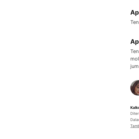
Ap
Ten
Ap
Ten
mol
jum
Kalk
Dite
Dala
Tamb