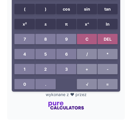
i
d
e
o
wykonane z ❤️ przez