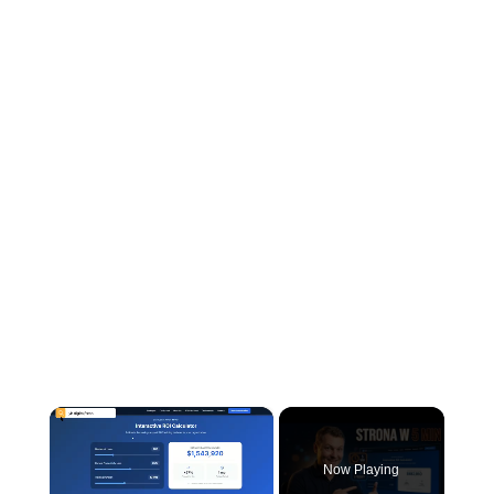
×
Now Playing