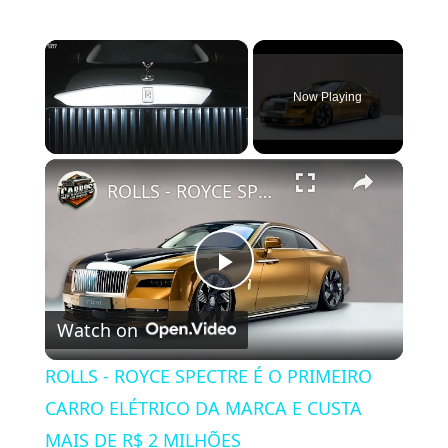
×
Now Playing
×
Unmute
ROLLS - ROYCE SPECTRE É O PRIMEIRO CARRO ELÉTRICO DA MARCA E CUSTA MAIS DE R$ 2 MILHÕES
P
Watch on
l
ROLLS - ROYCE SPECTRE É O PRIMEIRO
a
CARRO ELÉTRICO DA MARCA E CUSTA
MAIS DE R$ 2 MILHÕES