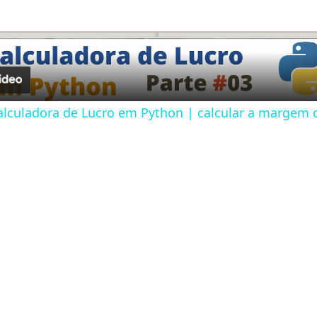
l
a
y
lculadora de Lucro em Python | calcular a margem d
V
i
d
e
o