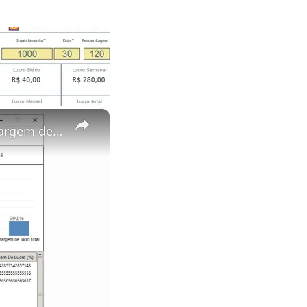
×
Como fazer uma Calculadora de Lucro em Python | calcular a margem de lucro | parte#03