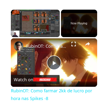
×
Now Playing
×
Unmute
RubinOT: Como farmar 2kk de lucro por hora nas Spikes -8
P
Watch on
l
RubinOT: Como farmar 2kk de lucro por
a
hora nas Spikes -8