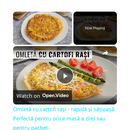
×
Now Playing
×
Unmute
Omletă cu cartofi rași - rapidă și sățioasă. Perfectă pentru orice masă a zilei sau pentru pachet.
P
Watch on
l
Omletă cu cartofi rași - rapidă și sățioasă.
a
Perfectă pentru orice masă a zilei sau
pentru pachet.