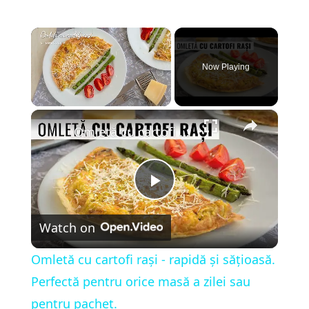
×
Now Playing
×
Unmute
Omletă cu cartofi rași - rapidă și sățioasă. Perfectă pentru orice masă a zilei sau pentru pachet.
P
Watch on
l
Omletă cu cartofi rași - rapidă și sățioasă.
a
Perfectă pentru orice masă a zilei sau
pentru pachet.