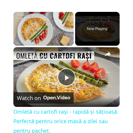
×
Now Playing
×
Unmute
Omletă cu cartofi rași - rapidă și sățioasă. Perfectă pentru orice masă a zilei sau pentru pachet.
P
Watch on
l
Omletă cu cartofi rași - rapidă și sățioasă.
a
Perfectă pentru orice masă a zilei sau
pentru pachet.