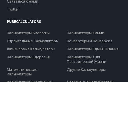
Связаться с нами
Twitter
PURECALCULATORS
Калькуляторы Биологии
Калькуляторы Химии
Строительные Калькуляторы
Конвертеры И Конверсия
Финансовые Калькуляторы
Калькуляторы Еды И Питания
Калькуляторы Здоровья
Калькуляторы Для
Повседневной Жизни
Математические
Другие Калькуляторы
Калькуляторы
Калькуляторы По Физике
Спортивные Калькуляторы
Компьютерные Калькуляторы
Калькуляторы Моды
Статистические
Все Категории
Калькуляторы
Все Калькуляторы
ЯЗЫКИ