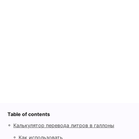
V
i
d
e
o
Table of contents
◦
Калькулятор перевода литров в галлоны
◦
Как использовать