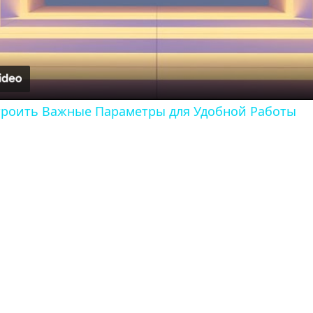
l
a
y
строить Важные Параметры для Удобной Работы
V
i
d
e
o