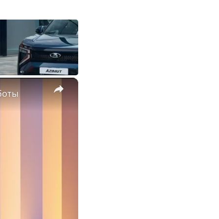
×
боты