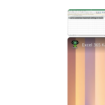
Unmute
Excel 365