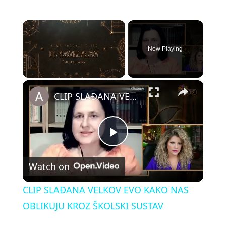
×
Now Playing
×
Unmute
CLIP SLAĐANA VELKOV EVO KAKO NAS OBLIKUJU KROZ ŠKOLSKI SUSTAV
P
Watch on
l
CLIP SLAĐANA VELKOV EVO KAKO NAS
a
OBLIKUJU KROZ ŠKOLSKI SUSTAV