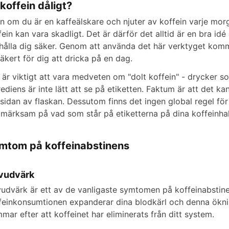
 koffein dåligt?
n om du är en kaffeälskare och njuter av koffein varje morg
fein kan vara skadligt. Det är därför det alltid är en bra idé
 hålla dig säker. Genom att använda det här verktyget komm
säkert för dig att dricka på en dag.
 är viktigt att vara medveten om "dolt koffein" - drycker s
rediens är inte lätt att se på etiketten. Faktum är att det kan
sidan av flaskan. Dessutom finns det ingen global regel för a
märksam på vad som står på etiketterna på dina koffeinhal
mtom på koffeinabstinens
vudvärk
udvärk är ett av de vanligaste symtomen på koffeinabstinen
feinkonsumtionen expanderar dina blodkärl och denna öknin
immar efter att koffeinet har eliminerats från ditt system.