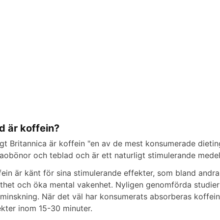
d
e
o
d är koffein?
igt Britannica är koffein "en av de mest konsumerade dieting
aobönor och teblad och är ett naturligt stimulerande medel.
fein är känt för sina stimulerande effekter, som bland andra
tthet och öka mental vakenhet. Nyligen genomförda studier h
tminskning. När det väl har konsumerats absorberas koffein
ekter inom 15-30 minuter.