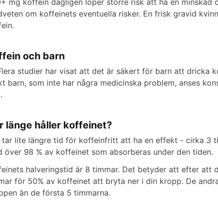
+ mg koffein dagligen löper större risk att ha en minskad ch
veten om koffeinets eventuella risker. En frisk gravid k
fein.
ffein och barn
 Flera studier har visat att det är säkert för barn att drick
skt barn, som inte har några medicinska problem, anses ko
.
r länge håller koffeinet?
 tar lite längre tid för koffeinfritt att ha en effekt - cirka
 över 98 % av koffeinet som absorberas under den tiden.
feinets halveringstid är 8 timmar. Det betyder att efter att
mar för 50% av koffeinet att bryta ner i din kropp. De andra
ppen än de första 5 timmarna.