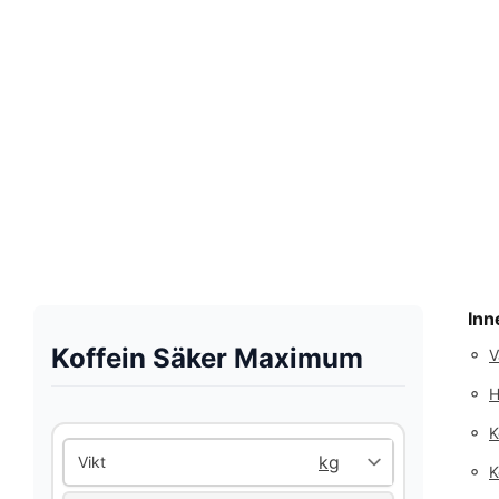
Inn
Koffein Säker Maximum
◦
V
◦
H
◦
K
Vikt
◦
K