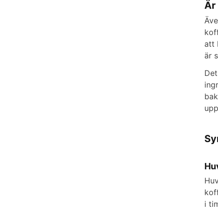
Är
Äve
kof
att
är 
Det
ing
bak
upp
Sy
Hu
Huv
kof
i t