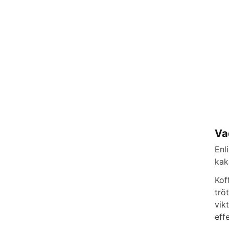
Va
Enl
kak
Kof
trö
vik
eff