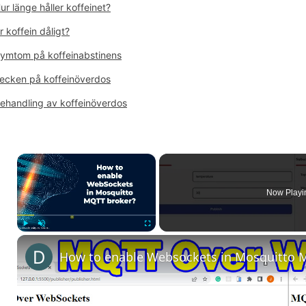
ur länge håller koffeinet?
r koffein dåligt?
ymtom på koffeinabstinens
ecken på koffeinöverdos
ehandling av koffeinöverdos
×
Now Playi
Play
Unmute
Fullscreen
How to enable Websockets in Mosquitto 