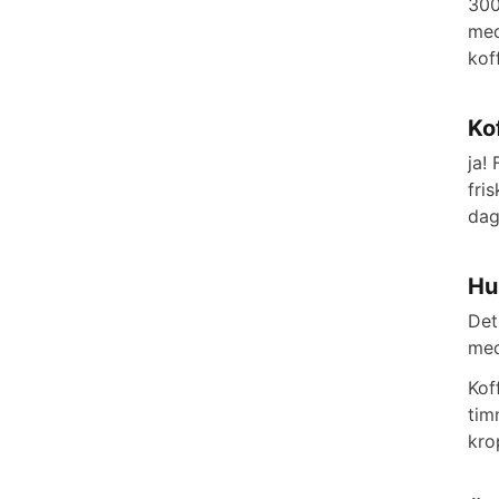
300
med
kof
Ko
ja!
fri
dag
Hu
Det
med
Kof
tim
kro