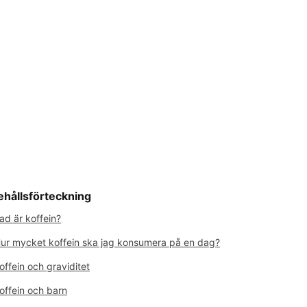
ehållsförteckning
ad är koffein?
ur mycket koffein ska jag konsumera på en dag?
offein och graviditet
offein och barn