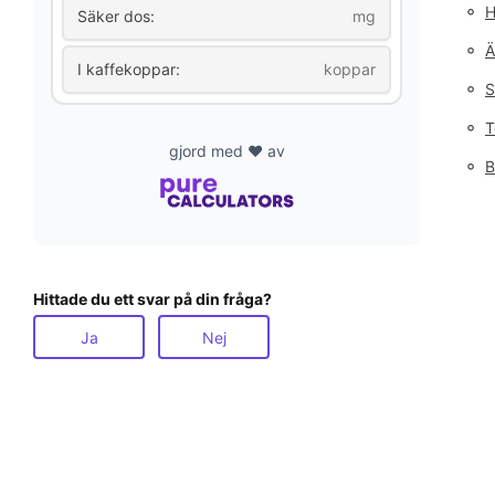
◦
H
Säker dos:
mg
◦
Ä
I kaffekoppar:
koppar
◦
S
◦
T
gjord med ❤️ av
◦
B
Hittade du ett svar på din fråga?
Ja
Nej