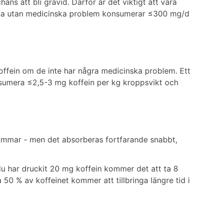
ans att bli gravid. Därför är det viktigt att vara
vinna utan medicinska problem konsumerar ≤300 mg/d
a koffein om de inte har några medicinska problem. Ett
nsumera ≤2,5-3 mg koffein per kg kroppsvikt och
 3 timmar - men det absorberas fortfarande snabbt,
 du har druckit 20 mg koffein kommer det att ta 8
 50 % av koffeinet kommer att tillbringa längre tid i