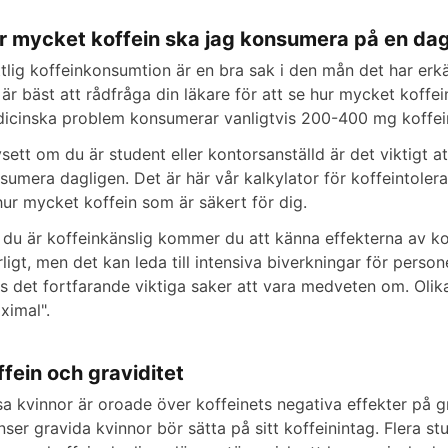
r mycket koffein ska jag konsumera på en da
tlig koffeinkonsumtion är en bra sak i den mån det har erkänd
 är bäst att rådfråga din läkare för att se hur mycket koffei
icinska problem konsumerar vanligtvis 200-400 mg koffein 
sett om du är student eller kontorsanställd är det viktigt a
sumera dagligen. Det är här vår kalkylator för koffeintoler
hur mycket koffein som är säkert för dig.
du är koffeinkänslig kommer du att känna effekterna av ko
rligt, men det kan leda till intensiva biverkningar för perso
ns det fortfarande viktiga saker att vara medveten om. Ol
ximal".
ffein och graviditet
sa kvinnor är oroade över koffeinets negativa effekter på gra
nser gravida kvinnor bör sätta på sitt koffeinintag. Flera s