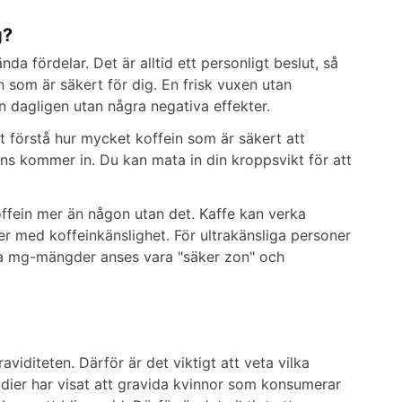
g?
a fördelar. Det är alltid ett personligt beslut, så
n som är säkert för dig. En frisk vuxen utan
dagligen utan några negativa effekter.
tt förstå hur mycket koffein som är säkert att
ans kommer in. Du kan mata in din kroppsvikt för att
ffein mer än någon utan det. Kaffe kan verka
ner med koffeinkänslighet. För ultrakänsliga personer
ika mg-mängder anses vara "säker zon" och
viditeten. Därför är det viktigt att veta vilka
tudier har visat att gravida kvinnor som konsumerar