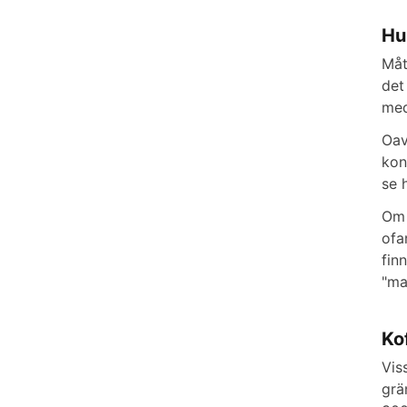
Hu
Måt
det
med
Oav
kon
se 
Om 
ofa
fin
"ma
Ko
Vis
grä