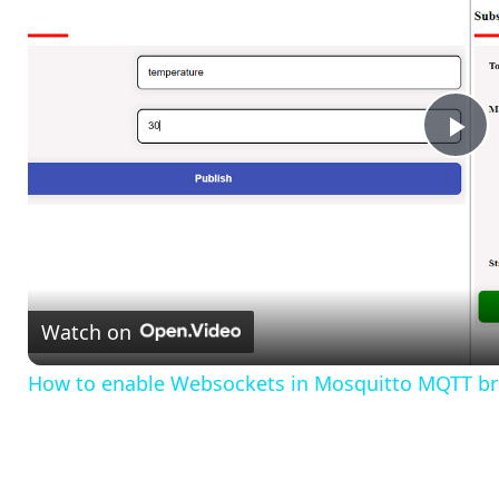
P
l
a
Watch on
y
How to enable Websockets in Mosquitto MQTT br
V
i