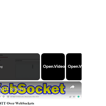
ng
×
MQTT broker?