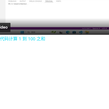
l
a
y
 代码计算 1 到 100 之和
V
i
d
e
o