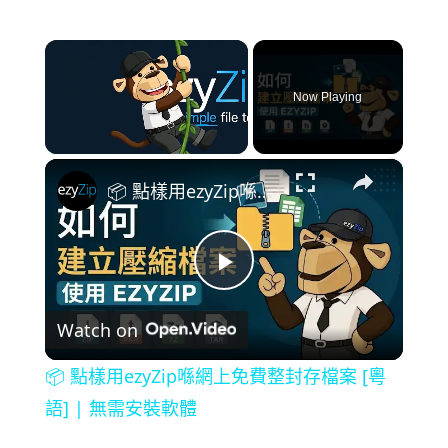
×
Now Playing
×
Unmute
📦 點樣用ezyZip喺網上免費整封存檔案 [粵語] | 無需安裝軟體
P
Watch on
l
📦 點樣用ezyZip喺網上免費整封存檔案 [粵
a
語] | 無需安裝軟體